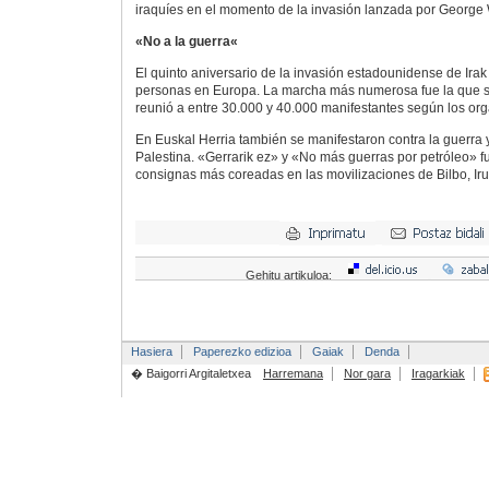
iraquíes en el momento de la invasión lanzada por George 
«No a la guerra«
El quinto aniversario de la invasión estadounidense de Irak 
personas en Europa. La marcha más numerosa fue la que s
reunió a entre 30.000 y 40.000 manifestantes según los or
En Euskal Herria también se manifestaron contra la guerra 
Palestina. «Gerrarik ez» y «No más guerras por petróleo» f
consignas más coreadas en las movilizaciones de Bilbo, Ir
Gehitu artikuloa:
Hasiera
Paperezko edizioa
Gaiak
Denda
� Baigorri Argitaletxea
Harremana
Nor gara
Iragarkiak