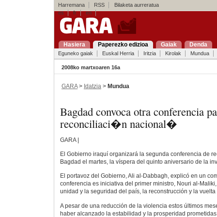
Harremana
RSS
Bilaketa aurreratua
es
fr
en
Hasiera
Paperezko edizioa
Gaiak
Denda
Eguneko gaiak
Euskal Herria
Iritzia
Kirolak
Mundua
2008ko martxoaren 16a
GARA
>
Idatzia
>
Mundua
Bagdad convoca otra conferencia p
reconciliaci�n nacional�
GARA |
El Gobierno iraquí organizará la segunda conferencia de re
Bagdad el martes, la víspera del quinto aniversario de la 
El portavoz del Gobierno, Ali al-Dabbagh, explicó en un c
conferencia es iniciativa del primer ministro, Nouri al-Maliki,
unidad y la seguridad del país, la reconstrucción y la vuelta
A pesar de una reducción de la violencia estos últimos mes
haber alcanzado la estabilidad y la prosperidad prometidas