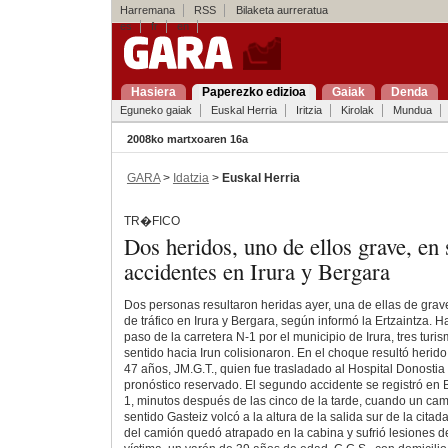
Harremana
RSS
Bilaketa aurreratua
es
fr
en
Hasiera
Paperezko edizioa
Gaiak
Denda
Eguneko gaiak
Euskal Herria
Iritzia
Kirolak
Mundua
2008ko martxoaren 16a
GARA
>
Idatzia
>
Euskal Herria
TR�FICO
Dos heridos, uno de ellos grave, en
accidentes en Irura y Bergara
Dos personas resultaron heridas ayer, una de ellas de gra
de tráfico en Irura y Bergara, según informó la Ertzaintza. Hac
paso de la carretera N-1 por el municipio de Irura, tres tur
sentido hacia Irun colisionaron. En el choque resultó herid
47 años, JM.G.T., quien fue trasladado al Hospital Donostia
pronóstico reservado. El segundo accidente se registró en B
1, minutos después de las cinco de la tarde, cuando un ca
sentido Gasteiz volcó a la altura de la salida sur de la citad
del camión quedó atrapado en la cabina y sufrió lesiones d