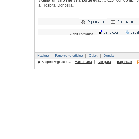
víctima, un varón de 39 años de edad, C.C.S., con domicil
al Hospital Donostia.
Gehitu artikuloa:
Hasiera
Paperezko edizioa
Gaiak
Denda
� Baigorri Argitaletxea
Harremana
Nor gara
Iragarkiak