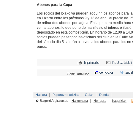
Abonos para la Copa
Los socios del Itxako ya pueden adquirir los abonos para l
en Lizarra entre los próximos 9 y 13 de abril, al precio de 1
de retirar dos abonos por tarjeta. En la primera media hor
veinte abonos, lo que pone de manifiesto el interés e ilusió
depositado en esta competición. En horario de 12.00 a 14.0
socios pueden pasar por las oficinas del club en la Calle Mar
del sábado día 5 saldrán a la venta los abonos para los no 
euros.
Gehitu artikuloa:
Hasiera
Paperezko edizioa
Gaiak
Denda
� Baigorri Argitaletxea
Harremana
Nor gara
Iragarkiak