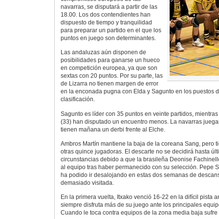
navarras, se disputará a partir de las
18.00. Los dos contendientes han
dispuesto de tiempo y tranquilidad
para preparar un partido en el que los
puntos en juego son determinantes.
Las andaluzas aún disponen de
posibilidades para ganarse un hueco
en competición europea, ya que son
sextas con 20 puntos. Por su parte, las
de Lizarra no tienen margen de error
en la enconada pugna con Elda y Sagunto en los puestos d
clasificación.
Sagunto es líder con 35 puntos en veinte partidos, mientras
(33) han disputado un encuentro menos. La navarras juegan
tienen mañana un derbi frente al Elche.
Ambros Martín mantiene la baja de la coreana Sang, pero ti
otras quince jugadoras. El descarte no se decidirá hasta últ
circunstancias debido a que la brasileña Deonise Fachinel
al equipo tras haber permanecido con su selección. Pepe Sa
ha podido ir desalojando en estas dos semanas de descan
demasiado visitada.
En la primera vuelta, Itxako venció 16-22 en la difícil pista 
siempre disfruta más de su juego ante los principales equip
Cuando le toca contra equipos de la zona media baja sufre 