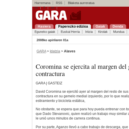
Harremana
RSS
Bilaketa aurreratua
es
fr
en
Hasiera
Paperezko edizioa
Gaiak
Denda
Eguneko gaiak
Euskal Herria
Iritzia
Kirolak
Mundua
2008ko apirilaren 01a
GARA
>
Idatzia
>
Alaves
Coromina se ejercita al margen del
contractura
GARA | GASTEIZ
David Coromina se ejercitó ayer al margen del resto de s
contractura en su gemelo medial izquierdo, por lo que realiz
estiramiento y bicicleta estática,
No obstante, se espera que para hoy pueda entrenar con tot
que Dado Stevanovic, quien realizó un trabajo muy similar 
le unió unos minutos de carrera continua.
Por su parte, Aganzo llevó a cabo trabajo de descarga, que 