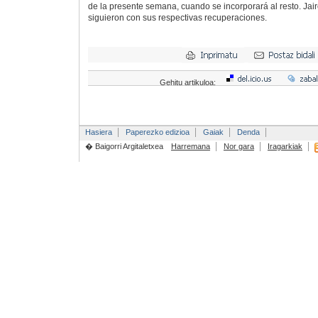
de la presente semana, cuando se incorporará al resto. Jai
siguieron con sus respectivas recuperaciones.
Gehitu artikuloa:
Hasiera
Paperezko edizioa
Gaiak
Denda
� Baigorri Argitaletxea
Harremana
Nor gara
Iragarkiak