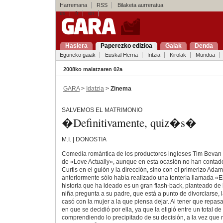
Harremana
RSS
Bilaketa aurreratua
es
fr
en
Hasiera
Paperezko edizioa
Gaiak
Denda
Eguneko gaiak
Euskal Herria
Iritzia
Kirolak
Mundua
2008ko maiatzaren 02a
GARA
>
Idatzia
>
Zinema
SALVEMOS EL MATRIMONIO
�Definitivamente, quiz�s�
M.I. | DONOSTIA
Comedia romántica de los productores ingleses Tim Bevan y
de «Love Actually», aunque en esta ocasión no han contado
Curtis en el guión y la dirección, sino con el primerizo Ada
anteriormente sólo había realizado una tontería llamada «El 
historia que ha ideado es un gran flash-back, planteado de
niña pregunta a su padre, que está a punto de divorciarse, 
casó con la mujer a la que piensa dejar. Al tener que repa
en que se decidió por ella, ya que la eligió entre un total de
comprendiendo lo precipitado de su decisión, a la vez que 