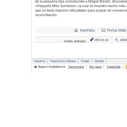
de la pequeña hija corresponde a Abigail Breslin, descubier
«Pequeña Miss Sunshine», la cual se muestra mucho más ad
que no tiene mayores dificultades para acabar de convencer
reconciliación.
Gehitu artikuloa:
Hasiera
Paperezko edizioa
Gaiak
Denda
� Baigorri Argitaletxea
Harremana
Nor gara
Iragarkiak