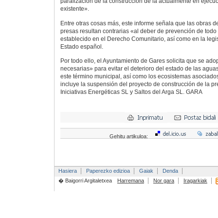
paralización de la construcción de la actualmente en ejecuci
existente».
Entre otras cosas más, este informe señala que las obras d
presas resultan contrarias «al deber de prevención de todo 
establecido en el Derecho Comunitario, así como en la legi
Estado español.
Por todo ello, el Ayuntamiento de Gares solicita que se ad
necesarias» para evitar el deterioro del estado de las aguas
este término municipal, así como los ecosistemas asociado
incluye la suspensión del proyecto de construcción de la pr
Iniciativas Energéticas SL y Saltos del Arga SL.
GARA
Gehitu artikuloa:
Hasiera
Paperezko edizioa
Gaiak
Denda
� Baigorri Argitaletxea
Harremana
Nor gara
Iragarkiak