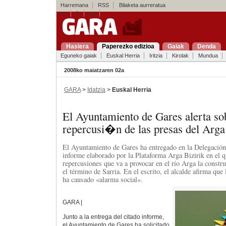
Harremana
RSS
Bilaketa aurreratua
es
fr
en
Hasiera
Paperezko edizioa
Gaiak
Denda
Eguneko gaiak
Euskal Herria
Iritzia
Kirolak
Mundua
2008ko maiatzaren 02a
GARA
>
Idatzia
>
Euskal Herria
El Ayuntamiento de Gares alerta so
repercusi�n de las presas del Arga
El Ayuntamiento de Gares ha entregado en la Delegación
informe elaborado por la Plataforma Arga Bizirik en el q
repercusiones que va a provocar en el río Arga la constru
el término de Sarria. En el escrito, el alcalde afirma que
ha causado «alarma social».
GARA |
Junto a la entrega del citado informe,
el Ayuntamiento de Gares ha solicitado