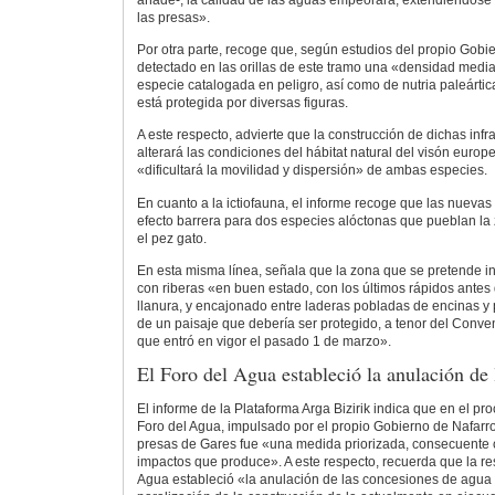
añade-, la calidad de las aguas empeorará, extendiéndose 
las presas».
Por otra parte, recoge que, según estudios del propio Gobi
detectado en las orillas de este tramo una «densidad medi
especie catalogada en peligro, así como de nutria paleárti
está protegida por diversas figuras.
A este respecto, advierte que la construcción de dichas infr
alterará las condiciones del hábitat natural del visón europeo
«dificultará la movilidad y dispersión» de ambas especies.
En cuanto a la ictiofauna, el informe recoge que las nueva
efecto barrera para dos especies alóctonas que pueblan la
el pez gato.
En esta misma línea, señala que la zona que se pretende in
con riberas «en buen estado, con los últimos rápidos antes
llanura, y encajonado entre laderas pobladas de encinas y p
de un paisaje que debería ser protegido, a tenor del Conve
que entró en vigor el pasado 1 de marzo».
El Foro del Agua estableció la anulación de
El informe de la Plataforma Arga Bizirik indica que en el pr
Foro del Agua, impulsado por el propio Gobierno de Nafarroa
presas de Gares fue «una medida priorizada, consecuente c
impactos que produce». A este respecto, recuerda que la re
Agua estableció «la anulación de las concesiones de agua d