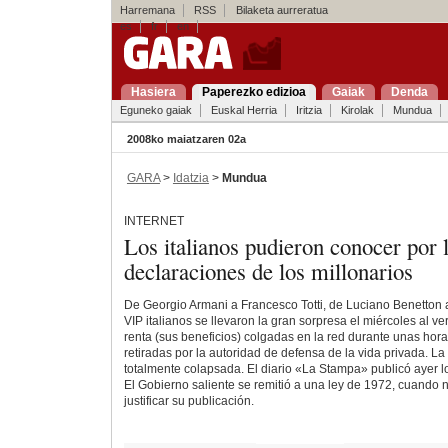
Harremana
RSS
Bilaketa aurreratua
es
fr
en
Hasiera
Paperezko edizioa
Gaiak
Denda
Eguneko gaiak
Euskal Herria
Iritzia
Kirolak
Mundua
2008ko maiatzaren 02a
GARA
>
Idatzia
>
Mundua
INTERNET
Los italianos pudieron conocer por l
declaraciones de los millonarios
De Georgio Armani a Francesco Totti, de Luciano Benetton a
VIP italianos se llevaron la gran sorpresa el miércoles al v
renta (sus beneficios) colgadas en la red durante unas hor
retiradas por la autoridad de defensa de la vida privada. L
totalmente colapsada. El diario «La Stampa» publicó ayer l
El Gobierno saliente se remitió a una ley de 1972, cuando no
justificar su publicación.