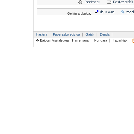
Gehitu artikuloa:
Hasiera
Paperezko edizioa
Gaiak
Denda
� Baigorri Argitaletxea
Harremana
Nor gara
Iragarkiak