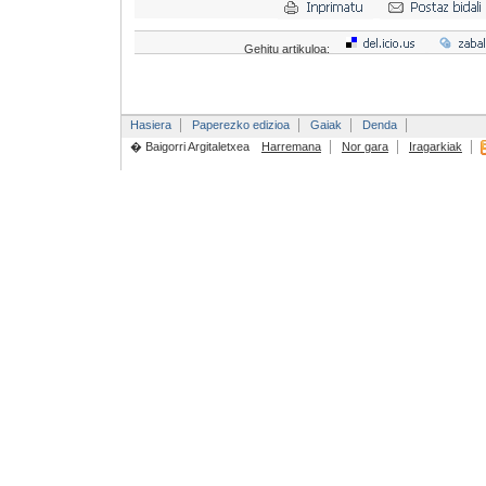
Gehitu artikuloa:
Hasiera
Paperezko edizioa
Gaiak
Denda
� Baigorri Argitaletxea
Harremana
Nor gara
Iragarkiak