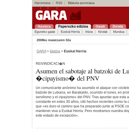
Harremana
RSS
Bilaketa aurreratua
es
fr
en
Hasiera
Paperezko edizioa
Gaiak
Denda
Eguneko gaiak
Euskal Herria
Iritzia
Kirolak
Mundua
2008ko maiatzaren 02a
GARA
>
Idatzia
>
Euskal Herria
REIVINDICACI�N
Asumen el sabotaje al batzoki de Lu
�cipayismo� del PNV
Un comunicante anónimo ha asumido el ataque con cócteles
batzoki de Lutxana, en Barakaldo, ocurrido el lunes, en prote
servilismo y el cipayismo» del PNV. Tras apuntar que esta a
constante en estos 30 años, citó hechos recientes como la
que «es duro el camino que ha preparado junto al PSOE c
mantener viva a Euskal Herria. Pero mostramos nuestra dis
este estado de excepción».