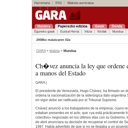
Harremana
RSS
Bilaketa aurreratua
es
fr
en
Hasiera
Paperezko edizioa
Gaiak
Denda
Eguneko gaiak
Euskal Herria
Iritzia
Kirolak
Mundua
2008ko maiatzaren 02a
GARA
>
Idatzia
>
Mundua
Ch�vez anuncia la ley que ordene e
a manos del Estado
GARA |
El presidente de Venezuela, Hugo Chávez, ha firmado un d
ordena la nacionalización de la siderúrgica italo-argentina 
en vigor debe ser ratificada por el Tribunal Supremo.
Chávez anunció a los trabajadores de la empresa, cuyos re
estaban presentes en el acto, que «ya está prácticamente lis
colectivo» negociado en los últimos días con su Gobierno, 
de abril anunciara su decisión de recuperar el control de Si
1997. Había advertido de que si no se llegaba a un acuerdo