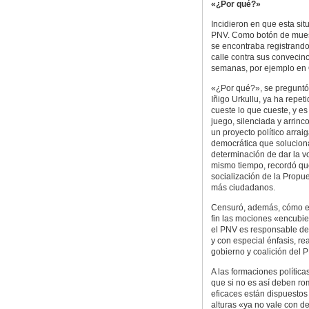
«¿Por qué?»
Incidieron en que esta sit
PNV. Como botón de muestr
se encontraba registrando
calle contra sus convecino
semanas, por ejemplo en 
«¿Por qué?», se preguntó E
Iñigo Urkullu, ya ha repe
cueste lo que cueste, y es
juego, silenciada y arrin
un proyecto político arra
democrática que soluciona 
determinación de dar la voz
mismo tiempo, recordó qu
socialización de la Prop
más ciudadanos.
Censuró, además, cómo e
fin las mociones «encubier
el PNV es responsable del
y con especial énfasis, re
gobierno y coalición del PN
A las formaciones política
que si no es así deben r
eficaces están dispuestos 
alturas «ya no vale con de