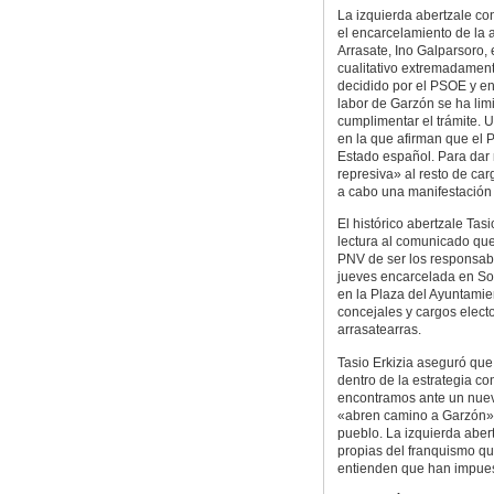
La izquierda abertzale co
el encarcelamiento de la 
Arrasate, Ino Galparsoro, 
cualitativo extremadamen
decidido por el PSOE y en
labor de Garzón se ha lim
cumplimentar el trámite.
en la que afirman que el 
Estado español. Para dar 
represiva» al resto de car
a cabo una manifestación 
El histórico abertzale Tasi
lectura al comunicado que
PNV de ser los responsab
jueves encarcelada en Sot
en la Plaza del Ayuntamie
concejales y cargos elect
arrasatearras.
Tasio Erkizia aseguró que
dentro de la estrategia c
encontramos ante un nuevo
«abren camino a Garzón» p
pueblo. La izquierda abert
propias del franquismo qu
entienden que han impues