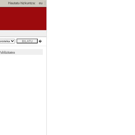
Hautatu hizkuntza:
eu
�
ublizitatea