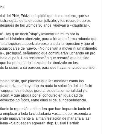
en»
ial del PNV, Erkizia les pidió que «se rebelen», que se
estrategia» de la dirección jeltzale, y les recordó que es
espués de los últimos 30 años, vuelvan a «claudicar».
a'. Hay q ue decir `stop' y levantar un muro por la
ró el histórico abertzale, para afirmar de forma rotunda que
a la izquierda abertzale pese a toda la represión y que el
 equivocarse de nuevo. «No nos van a mover ni un milímetro
ica», prosiguió, señalando que continuarán luchando en pro
nhela el país. Una reclamación que recordó que ha sido
que ha presentado la izquierda abertzale en los
do la razón, a su parecer, para que hayan enviado a prisión
os del texto, que plantea que las medidas como las
rda abertzale no ayudan en nada la solución del conflicto
 superar los núcleos gordianos de la territorialidad y el
ación, y que aboga por el concurso en igualdad de
royectos políticos, entre ellos el de la independencia.
iante la represión entienden que han impuesto tanto el
a emplazó a toda la ciudadanía vasca a que responda a
iendo masivamente a la manifestación de mañana a las
l lema «Salbuespen egoerari stop. Euskal Herriak