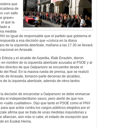
nsidera que
alcaldesa de
es «un salto
te grave»
 el que la
itado a
 Una medida
PNV es igual de responsable que el partido que gobierna el
respuesta a esa decisión que «coloca en la diana
gos de la izquierda abertzale, mañana a las 17.30 se llevará
nacional en Arrasate.
o Erkizia y el alcalde de Azpeitia, Iñaki Errazkin, dieron
 en nombre de la izquierda abertzale acusaba al PSOE y al
les directos de que Galparsoro se encuentre desde el
o del Real. En la masiva rueda de prensa, que se realizó
nto de Arrasate, tomaron parte decenas de alcaldes,
os de la izquierda abertzale, además de otros tantos
 la decisión de encarcelar a Galparsoro se debe enmarcar
ontra el independentismo vasco, pero alertó de que nos
 «salto cualitativo». Dijo que tanto el PSOE como el PNV
ara que actúe contra los cargos públicos elegidos por el
zale afirma que se trata de unas medidas inquisitorias y
e afianzan, aún más si cabe, el estado de excepción que
to en Euskal Herria.