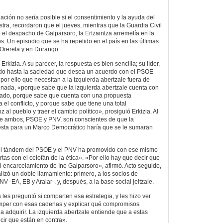
uación no sería posible si el consentimiento y la ayuda del
a, recordaron que el jueves, mientras que la Guardia Civil
 el despacho de Galparsoro, la Ertzaintza arremetía en la
s. Un episodio que se ha repetido en el país en las últimas
Orereta y en Durango.
rkizia. A su parecer, la respuesta es bien sencilla; su líder,
tido hasta la saciedad que desea un acuerdo con el PSOE
 por ello que necesitan a la izquierda abertzale fuera de
conada, «porque sabe que la izquierda abertzale cuenta con
igado, porque sabe que cuenta con una propuesta
el conflicto, y porque sabe que tiene una total
 al pueblo y traer el cambio político», prosiguió Erkizia. Al
e ambos, PSOE y PNV, son conscientes de que la
uesta para un Marco Democrático haría que se le sumaran
l tándem del PSOE y el PNV ha promovido con ese mismo
tas con el celofán de la ética». «Por ello hay que decir que
 encarcelamiento de Ino Galparsoro», afirmó. Acto seguido,
alizó un doble llamamiento: primero, a los socios de
V -EA, EB y Aralar-, y, después, a la base social jeltzale.
s les preguntó si comparten esa estrategia, y les hizo ver
omper con esas cadenas y explicar qué compromisos
a adquirir. La izquierda abertzale entiende que a estas
cir que están en contra».