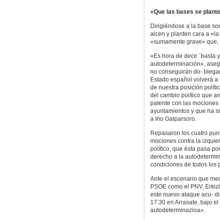
«Que las bases se plant
Dirigiéndose a la base soc
alcen y planten cara a «la 
«sumamente grave» que, d
«Es hora de decir `basta y
autodeterminación», asegu
no conseguirán do- blegar 
Estado español volverá a
de nuestra posición polít
del cambio político que a
patente con las mociones 
ayuntamientos y que ha si
a Ino Galparsoro.
Repasaron los cuatro punt
mociones contra la izquie
político, que ésta pasa por
derecho a la autodetermin
condiciones de todos los p
Ante el escenario que med
PSOE como el PNV, Erkizi
este nuevo ataque acu- d
17.30 en Arrasate, bajo e
autodeterminazioa».