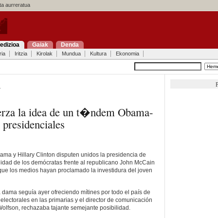
a aurreratua
edizioa
Gaiak
Denda
ria
Iritzia
Kirolak
Mundua
Kultura
Ekonomia
P
a
erza la idea de un t�ndem Obama-
 presidenciales
ma y Hillary Clinton disputen unidos la presidencia de
dad de los demócratas frente al republicano John McCain
que los medios hayan proclamado la investidura del joven
a dama seguía ayer ofreciendo mítines por todo el país de
s electorales en las primarias y el director de comunicación
lfson, rechazaba tajante semejante posibilidad.