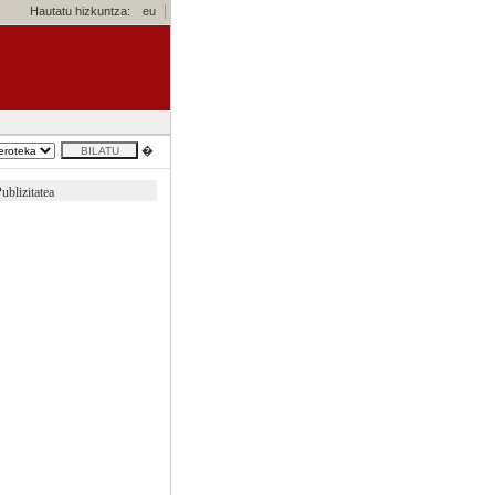
Hautatu hizkuntza:
eu
�
ublizitatea