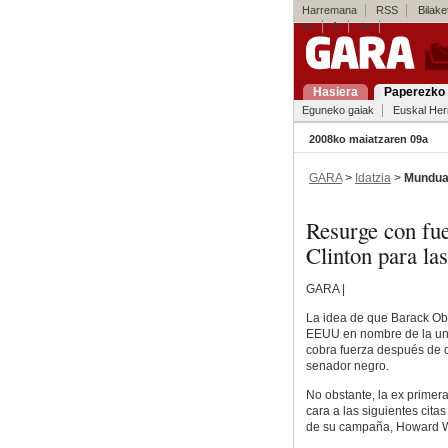
Harremana
RSS
Bilaket
es
fr
en
Hasiera
Paperezko 
Eguneko gaiak
Euskal Her
2008ko maiatzaren 09a
GARA
>
Idatzia
>
Mundu
Resurge con fu
Clinton para las
GARA |
La idea de que Barack Oba
EEUU en nombre de la uni
cobra fuerza después de 
senador negro.
No obstante, la ex primer
cara a las siguientes cita
de su campaña, Howard Wo