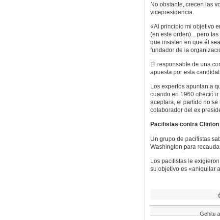
No obstante, crecen las v
vicepresidencia.
«Al principio mi objetivo
(en este orden)... pero l
que insisten en que él sea
fundador de la organizaci
El responsable de una cor
apuesta por esta candida
Los expertos apuntan a q
cuando en 1960 ofreció ir
aceptara, el partido no se
colaborador del ex presid
Pacifistas contra Clinton
Un grupo de pacifistas sa
Washington para recaudar
Los pacifistas le exigier
su objetivo es «aniquilar a
Gehitu a