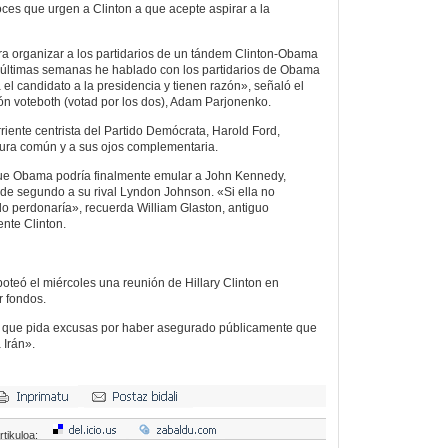
oces que urgen a Clinton a que acepte aspirar a la
 era organizar a los partidarios de un tándem Clinton-Obama
as últimas semanas he hablado con los partidarios de Obama
 el candidato a la presidencia y tienen razón», señaló el
ón voteboth (votad por los dos), Adam Parjonenko.
riente centrista del Partido Demócrata, Harold Ford,
tura común y a sus ojos complementaria.
ue Obama podría finalmente emular a John Kennedy,
 de segundo a su rival Lyndon Johnson. «Si ella no
 lo perdonaría», recuerda William Glaston, antiguo
ente Clinton.
boteó el miércoles una reunión de Hillary Clinton en
 fondos.
on que pida excusas por haber asegurado públicamente que
 Irán».
rtikuloa: