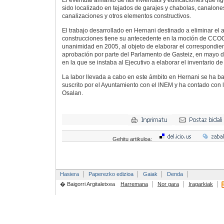
El eventual amianto de las viviendas y edificaciones que fig
sido localizado en tejados de garajes y chabolas, canalon
canalizaciones y otros elementos constructivos.
El trabajo desarrollado en Hernani destinado a eliminar el
construcciones tiene su antecedente en la moción de CCO
unanimidad en 2005, al objeto de elaborar el correspondient
aprobación por parte del Parlamento de Gasteiz, en mayo de
en la que se instaba al Ejecutivo a elaborar el inventario de
La labor llevada a cabo en este ámbito en Hernani se ha 
suscrito por el Ayuntamiento con el INEM y ha contado con 
Osalan.
Gehitu artikuloa:
Hasiera
Paperezko edizioa
Gaiak
Denda
� Baigorri Argitaletxea
Harremana
Nor gara
Iragarkiak