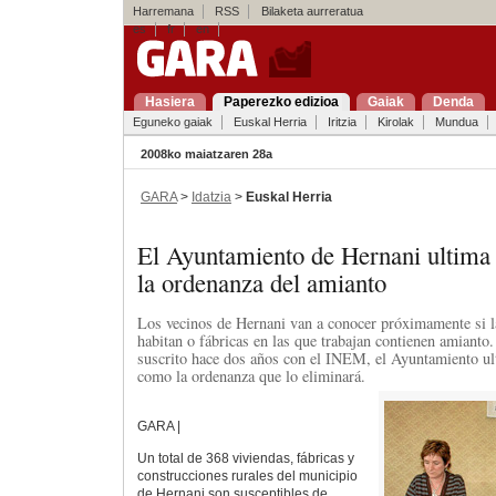
Harremana
RSS
Bilaketa aurreratua
es
fr
en
Hasiera
Paperezko edizioa
Gaiak
Denda
Eguneko gaiak
Euskal Herria
Iritzia
Kirolak
Mundua
2008ko maiatzaren 28a
GARA
>
Idatzia
>
Euskal Herria
El Ayuntamiento de Hernani ultima 
la ordenanza del amianto
Los vecinos de Hernani van a conocer próximamente si l
habitan o fábricas en las que trabajan contienen amianto
suscrito hace dos años con el INEM, el Ayuntamiento ult
como la ordenanza que lo eliminará.
GARA |
Un total de 368 viviendas, fábricas y
construcciones rurales del municipio
de Hernani son susceptibles de