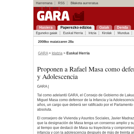
Harremana
RSS
Bilaketa aurreratua
es
fr
en
Hasiera
Paperezko edizioa
Gaiak
Denda
Eguneko gaiak
Euskal Herria
Iritzia
Kirolak
Mundua
2008ko maiatzaren 28a
GARA
>
Idatzia
>
Euskal Herria
Proponen a Rafael Masa como defen
y Adolescencia
GARA |
Tal como adelantó GARA, el Consejo de Gobierno de Lakua
Miguel Masa como defensor de la Infancia y la Adolescenci
años, un cargo que deberá ser ratificado por el Parlamento
absoluta.
El consejero de Vivienda y Asuntos Sociales, Javier Madra
que la designación de Masa tenga un consenso amplio y suf
al tiempo que destacó de Masa su trayectoria y compromiso
infancia y con la adolescencia después de más de treinta 