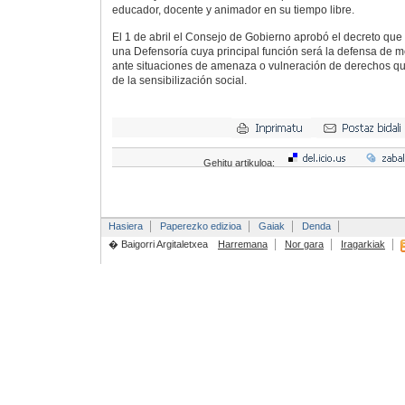
educador, docente y animador en su tiempo libre.
El 1 de abril el Consejo de Gobierno aprobó el decreto que 
una Defensoría cuya principal función será la defensa de 
ante situaciones de amenaza o vulneración de derechos qu
de la sensibilización social.
Gehitu artikuloa:
Hasiera
Paperezko edizioa
Gaiak
Denda
� Baigorri Argitaletxea
Harremana
Nor gara
Iragarkiak