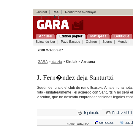
Contact
RSS
Recherche avanc�e
eu
es
fr
en
Accueil
Edition papier
Mati�res
Boutique
Sujets du jour
Pays Basque
Opinion
Sports
Monde
2008 Octobre 07
GARA
>
Idatzia
> Kirolak >
Arrauna
J. Fern�ndez deja Santurtzi
Según denunció el club de remo Itsasoko Ama en una nota
roto «unilateralmente» el acuerdo con Santurtzi y no será e
vizcaino, que no descarta emprender acciones legales contr
Gehitu artikuloa: