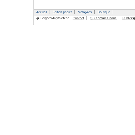
Accueil
Edition papier
Mati�res
Boutique
� Baigorri Argitaletxea
Contact
Qui sommes nous
Publicit