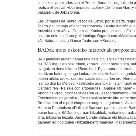
son textos premiados con el Premio Serantes, organizado p
realiza el festival: «Los impresentables», de Tomán Afan, y «
bakarrik», de Jokin Oregi.
Las Jornadas de Teatro Vasco de Getxo, por su parte, reg
Teatro y su trabajo «Secando charcos». La otra función que
Antzokia será «Sexo Gratis» de Kunka producciones. En la 
estarán entre mañana y el domingo Organik con «Malditas»;
«Ni Natura naiz», y Ganso Teatro con «Renato».
BADek mota askotako hitzorduak proposatze
BAD jaialdiak aurten hamar urte bete ditu eta ekintzez bete
du. BAD inguruko hitzorduak, zehazki, bihar hasiko dira, nah
ezagutzen dena hilaren 25ean hasi. Egitarauaren barruan, 2
ikuskizun baino gehiago taularatuko dituzte hainbat agerto
moten arteko oreka zaintzen saiatu dira, aurten ere. Horrela,
izango dira La Merced ikastetxeko agertokian, eta hirurak eu
Gaitzerdiren «Paisaje con argonautas», Gabriel Ocinaren «E
Aborigine Producciones taldearen «El desbordamiento» iza
Estreinaldirekin jarraituz, Estatu mailan beste hiru antzezla
Brouillarden «Le petit chaperon rouge», Legaléon+L'Alakra
Herman Diephuisen «Dalila et Samson, par example». Bain
baino harago, BADen inguruan hitzaldiak, mahai-inguruak ed
dira. Bitxikeria bezala, Jaime Conde-Salazar eta Idoia Zab
gainean egingo duten «hitzaldi-performancea» nabarment