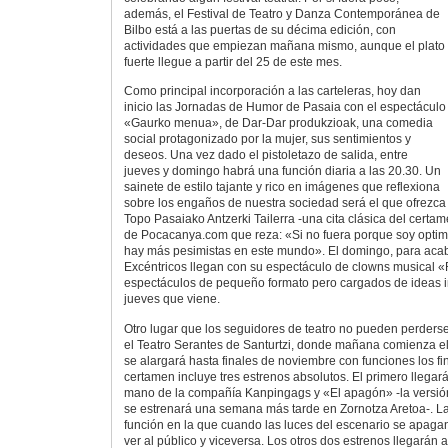
además, el Festival de Teatro y Danza Contemporánea de
Bilbo está a las puertas de su décima edición, con
actividades que empiezan mañana mismo, aunque el plato
fuerte llegue a partir del 25 de este mes.
Como principal incorporación a las carteleras, hoy dan
inicio las Jornadas de Humor de Pasaia con el espectáculo
«Gaurko menua», de Dar-Dar produkzioak, una comedia
social protagonizado por la mujer, sus sentimientos y
deseos. Una vez dado el pistoletazo de salida, entre
jueves y domingo habrá una función diaria a las 20.30. Un
sainete de estilo tajante y rico en imágenes que reflexiona
sobre los engaños de nuestra sociedad será el que ofrezca e
Topo Pasaiako Antzerki Tailerra -una cita clásica del certa
de Pocacanya.com que reza: «Si no fuera porque soy optimi
hay más pesimistas en este mundo». El domingo, para aca
Excéntricos llegan con su espectáculo de clowns musical
espectáculos de pequeño formato pero cargados de ideas i
jueves que viene.
Otro lugar que los seguidores de teatro no pueden perder
el Teatro Serantes de Santurtzi, donde mañana comienza el 
se alargará hasta finales de noviembre con funciones los f
certamen incluye tres estrenos absolutos. El primero llegará
mano de la compañía Kanpingags y «El apagón» -la versión
se estrenará una semana más tarde en Zornotza Aretoa-. Lan
función en la que cuando las luces del escenario se apagan
ver al público y viceversa. Los otros dos estrenos llegarán 