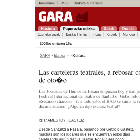
Harremana
RSS
Bilaketa aurreratua
es
fr
en
Hasiera
Paperezko edizioa
Gaiak
Denda
Eguneko gaiak
Euskal Herria
Iritzia
Kirolak
Mundua
2008ko urriaren 16a
GARA
>
Idatzia
> >
Kultura
Las carteleras teatrales, a rebosar c
de oto�o
Las Jornadas de Humor de Pasaia empiezan hoy y dan 
Festival Internacional de Teatro de Santurtzi. Getxo ret
«Secando charcos». Y, a todo esto, el BAD se suma la s
décima edición. ¿Alguien dijo escasez teatral?
Itziar AMESTOY | GASTEIZ
Desde Santurtzi a Pasaia, pasando por Getxo o Gasteiz,
muchas son los lugares que se encuentran estos días
celebrando algún festival teatral. Por si fuera poco,