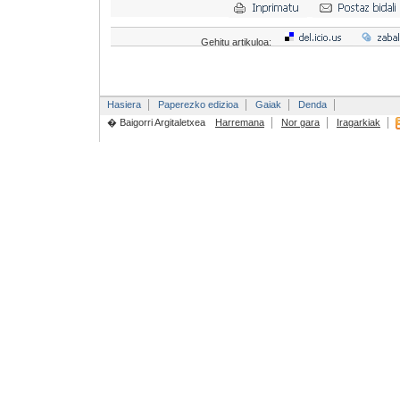
Gehitu artikuloa:
Hasiera
Paperezko edizioa
Gaiak
Denda
� Baigorri Argitaletxea
Harremana
Nor gara
Iragarkiak