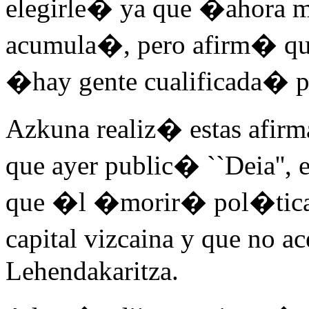
elegirle� ya que �ahora m
acumula�, pero afirm� que
�hay gente cualificada� par
Azkuna realiz� estas afirma
que ayer public� ``Deia'', e
que �l �morir� pol�ticam
capital vizcaina y que no a
Lehendakaritza.