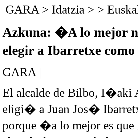
GARA
>
Idatzia
> >
Euskal
Azkuna: �A lo mejor 
elegir a Ibarretxe com
GARA |
El alcalde de Bilbo, I�aki
eligi� a Juan Jos� Ibarret
porque �a lo mejor es qu