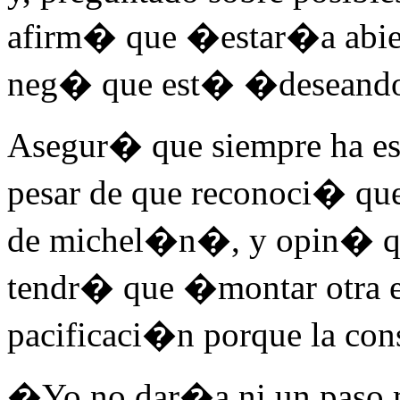
afirm� que �estar�a abier
neg� que est� �deseando�
Asegur� que siempre ha 
pesar de que reconoci� qu
de michel�n�, y opin� qu
tendr� que �montar otra es
pacificaci�n porque la con
�Yo no dar�a ni un paso m