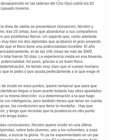
 desaparecido en las laderas del Cho Oyu) subía los 82
l pasado invierno.
 línea de salida se presentaron Giovannini, Nicolini y
imo, tras 25 cimas, tuvo que abandonar a sus compañeros
nc por problemas físicos. Un aspecto que, como adelanta
o muy bien los dos alpinistas que acabaron el gran proyecto:
o que el físico tiene una potencialidad increíble. El año
n encadenamiento, el de las 106 cimas de más de 3000
n total fueron 50 días. La experiencia vivida en esa travesía
potencialidad. Así pues, gracias a un buen físico
 determinación, he tenido muy claro que el cuerpo humano
o que le pides y que ayuda perfectamente a lo que exige el
rte de incidir en esos puntos, quiere remarcar que para que
cterísticas llegue a buen puerto todavía hay otros apartados
or la misma dirección: «La determinación a la que hago
la con inteligencia, pero también tienes que tener en cuenta
gicas, las condiciones que tiene la montaña... Hay que
ión, y tengo que recordar que la prudencia es otro punto
cto tenga éxito».
tas conclusiones, Nicolini quiere incidir en una última
pinistas, sobre todo jóvenes, van a los ochomiles, a esas
ltas, a buscar la gloria. Yo ya he experimentado en un par
alización de esta travesía a los 82 cuatromiles me he dado