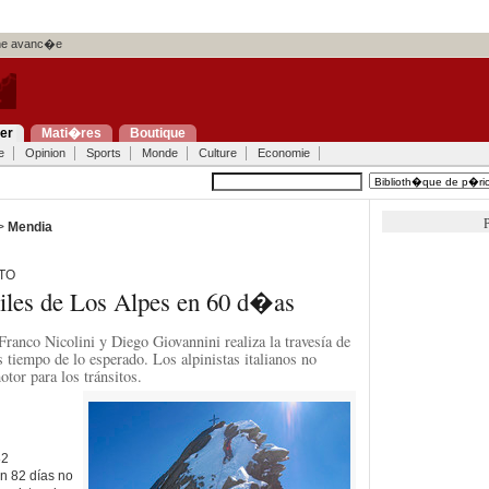
e avanc�e
ier
Mati�res
Boutique
e
Opinion
Sports
Monde
Culture
Economie
P
 >
Mendia
TO
iles de Los Alpes en 60 d�as
ranco Nicolini y Diego Giovannini realiza la travesía de
 tiempo de lo esperado. Los alpinistas italianos no
otor para los tránsitos.
82
en 82 días no