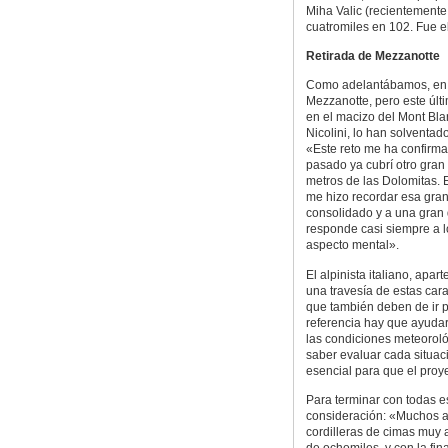
Miha Valic (recientemente
cuatromiles en 102. Fue e
Retirada de Mezzanotte
Como adelantábamos, en la
Mezzanotte, pero este últ
en el macizo del Mont Bla
Nicolini, lo han solventad
«Este reto me ha confirmad
pasado ya cubrí otro gra
metros de las Dolomitas. E
me hizo recordar esa gran 
consolidado y a una gran
responde casi siempre a l
aspecto mental».
El alpinista italiano, apa
una travesía de estas cara
que también deben de ir p
referencia hay que ayudar
las condiciones meteoroló
saber evaluar cada situac
esencial para que el proye
Para terminar con todas es
consideración: «Muchos al
cordilleras de cimas muy a
de ochomiles, y con la fin