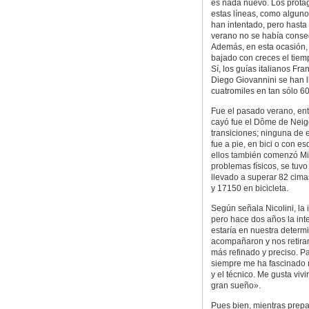
es nada nuevo. Los prota
estas líneas, como alguno
han intentado, pero hasta
verano no se había conse
Además, en esta ocasión,
bajado con creces el tiemp
Sí, los guías italianos Fra
Diego Giovannini se han l
cuatromiles en tan sólo 60
Fue el pasado verano, ent
cayó fue el Dôme de Neige
transiciones; ninguna de e
fue a pie, en bici o con e
ellos también comenzó Mi
problemas físicos, se tuvo 
llevado a superar 82 cima
y 17150 en bicicleta.
Según señala Nicolini, la
pero hace dos años la in
estaría en nuestra determ
acompañaron y nos retiram
más refinado y preciso. P
siempre me ha fascinado m
y el técnico. Me gusta vivi
gran sueño».
Pues bien, mientras prepa