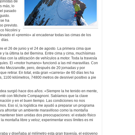
gonistas de
s más, lo
 el pasado
guido.
 se ha
o previsto.
nco Nicolini y
levado el «premio» al encadenar todas las cimas de los
 días.
re el 26 de junio y el 24 de agosto. La primera cima que
 y la última la del Bernina. Entre cima y cima, muchísimas
llas con la utilización de vehículos a motor. Toda la travesía
squíes. El «motor humano» funcionó a las mil maravillas. Con
rko Mezzanotte, pero, después de 20 jornadas y por
que retirar. En total, esta gran «carrera» de 60 días les ha
s, 1100 kilómetros, 74800 metros de desnivel positivo a pie
 idea surgió hace dos años: «Siempre la he tenido en mente,
tenté con Michele Compagnoni. Sabíamos que la clave
inación y en el buen tiempo. Las condiciones no nos
os. Eso sí, la logística me ayudó a preparar un programa
ara afrontar un ambiente maravilloso como la montaña
antener bien unidas dos preocupaciones: el estado físico
r la montaña libre y veloz; experimentar esos límites es mi
raba y diseñaba al milímetro esta gran travesía, el esloveno