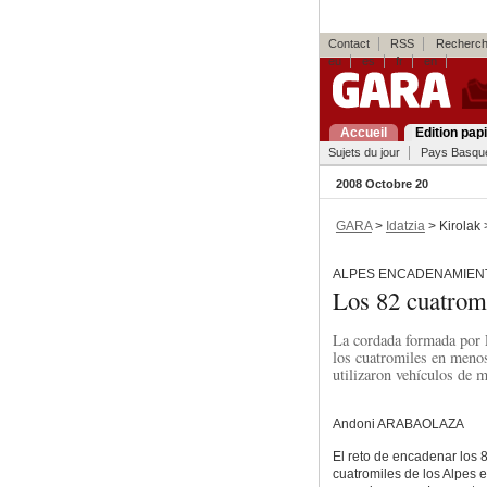
Contact
RSS
Recherch
eu
es
fr
en
Accueil
Edition pap
Sujets du jour
Pays Basqu
2008 Octobre 20
GARA
>
Idatzia
> Kirolak
ALPES ENCADENAMIEN
Los 82 cuatrom
La cordada formada por F
los cuatromiles en menos
utilizaron vehículos de m
Andoni ARABAOLAZA
El reto de encadenar los 
cuatromiles de los Alpes 