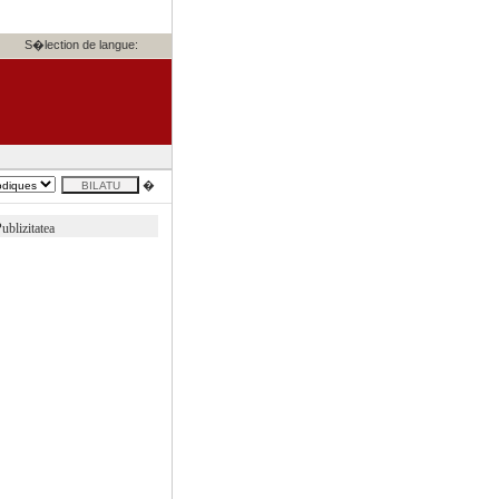
S�lection de langue:
�
ublizitatea