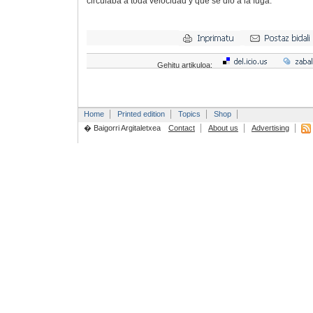
circulaba a toda velocidad y que se dio a la fuga.
Gehitu artikuloa:
Home
Printed edition
Topics
Shop
� Baigorri Argitaletxea
Contact
About us
Advertising