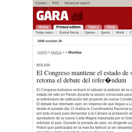
Contact
RSS
Advanced search
fr
en
Home
Printed edition
Topics
Shop
Today topics
Euskal Herria
Opinion
Sports
World
C
2008 october 20
GARA
>
Idatzia
> >
Mundua
BOLIVIA
El Congreso mantiene el estado de s
retoma el debate del refer�ndum
El Congreso boliviano rechazó el sábado la petición de la o
estado de sitio en Pando durante la sesión convocada para 
al referéndum de ratificación del proyecto de nueva Constitu
El debate fue retomado ayer, en vísperas de que llegue a 
desde el pasado día 13 realiza la Coordinadora Nacional 
por todo el país para demandar a la Cámara la probación de
aprobatorio de la nueva Carta Magna impulsada por el Gob
refundar el país. Durante la jornada de ayer, un dirigente 
Potosí que participaba en la marcha falleció al ser atropell