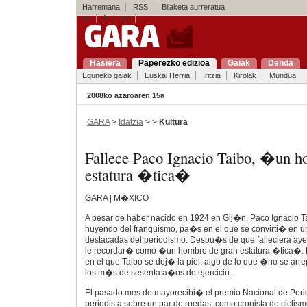
Harremana
RSS
Bilaketa aurreratua
es
fr
en
Hasiera
Paperezko edizioa
Gaiak
Denda
Eguneko gaiak
Euskal Herria
Iritzia
Kirolak
Mundua
2008ko azaroaren 15a
GARA
>
Idatzia
> >
Kultura
Fallece Paco Ignacio Taibo, �un h
estatura �tica�
GARA | M�XICO
A pesar de haber nacido en 1924 en Gij�n, Paco Ignacio
huyendo del franquismo, pa�s en el que se convirti� en u
destacadas del periodismo. Despu�s de que falleciera aye
le recordar� como �un hombre de gran estatura �tica�. Fu
en el que Taibo se dej� la piel, algo de lo que �no se ar
los m�s de sesenta a�os de ejercicio.
El pasado mes de mayorecibi� el premio Nacional de Pe
periodista sobre un par de ruedas, como cronista de ciclis