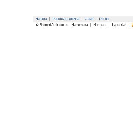
Hasiera
Paperezko edizioa
Gaiak
Denda
� Baigorri Argitaletxea
Harremana
Nor gara
Iragarkiak