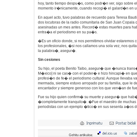
hoy, tanto tiempo despu�s, como podr�n ver, sigo sobre e
momento ir�nicamente, cuando recogi� el galard�n en una
En aquel acto, tuvo palabras de recuerdo para Teresa Bauti
dos locutoras de la radio comunitaria de San Juan Copala
asesinadas un mes antes. Record� estas muertes para habl
entra�a el periodismo en su pa�s.
�Es un oficio donde, si nos permitimos olvidar estaremos 
los profesionales, �si nos callamos una sola vez, nos quit
la palabra�, asegur�.
Sin cesiones
Su hijo, el poeta Benito Taibo, asegur� que �nunca trans
M�xico] ni se cas� con el poder� e hizo hincapi� en qu
profesi�n de fe� el periodismo cultural. Aunque llevaba v
mermada, siempre estuvo arropado por su familia, que le
encantador y siempre generoso con los que ven�an de fue
Fue su hijo quien confirm� su muerte y asegur� que hab�
�completamente tranquilo�. �Fue el maestro de muchas
periodistas con un ejemplo �tico� en sus sesenta a�os d
Gehitu artikuloa: