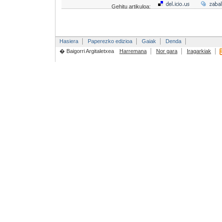
Gehitu artikuloa:
Hasiera
Paperezko edizioa
Gaiak
Denda
� Baigorri Argitaletxea
Harremana
Nor gara
Iragarkiak