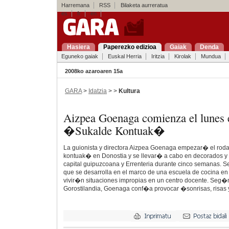
Harremana
RSS
Bilaketa aurreratua
es
fr
en
Hasiera
Paperezko edizioa
Gaiak
Denda
Eguneko gaiak
Euskal Herria
Iritzia
Kirolak
Mundua
2008ko azaroaren 15a
GARA
>
Idatzia
> >
Kultura
Aizpea Goenaga comienza el lunes e
�Sukalde Kontuak�
La guionista y directora Aizpea Goenaga empezar� el rod
kontuak� en Donostia y se llevar� a cabo en decorados y 
capital guipuzcoana y Errenteria durante cinco semanas. S
que se desarrolla en el marco de una escuela de cocina en
vivir�n situaciones impropias en un centro docente. Seg�
Gorostilandia, Goenaga conf�a provocar �sonrisas, risas