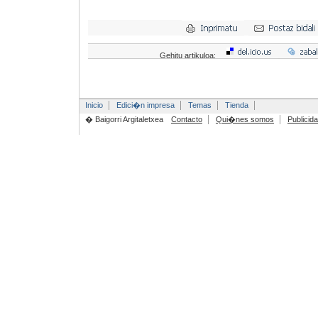
Gehitu artikuloa:
Inicio
Edici�n impresa
Temas
Tienda
� Baigorri Argitaletxea
Contacto
Qui�nes somos
Publicid