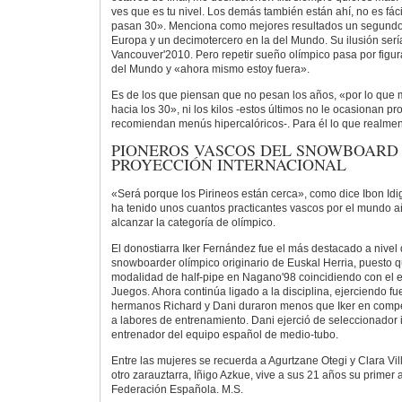
ves que es tu nivel. Los demás también están ahí, no es fácil
pasan 30». Menciona como mejores resultados un segund
Europa y un decimotercero en la del Mundo. Su ilusión serí
Vancouver'2010. Pero repetir sueño olímpico pasa por figur
del Mundo y «ahora mismo estoy fuera».
Es de los que piensan que no pesan los años, «por lo que 
hacia los 30», ni los kilos -estos últimos no le ocasionan p
recomiendan menús hipercalóricos-. Para él lo que realmen
PIONEROS VASCOS DEL SNOWBOARD
PROYECCIÓN INTERNACIONAL
«Será porque los Pirineos están cerca», como dice Ibon Id
ha tenido unos cuantos practicantes vascos por el mundo a
alcanzar la categoría de olímpico.
El donostiarra Iker Fernández fue el más destacado a nivel 
snowboarder olímpico originario de Euskal Herria, puesto qu
modalidad de half-pipe en Nagano'98 coincidiendo con el 
Juegos. Ahora continúa ligado a la disciplina, ejerciendo fue
hermanos Richard y Dani duraron menos que Iker en compe
a labores de entrenamiento. Dani ejerció de seleccionador i
entrenador del equipo español de medio-tubo.
Entre las mujeres se recuerda a Agurtzane Otegi y Clara Vil
otro zarauztarra, Iñigo Azkue, vive a sus 21 años su primer 
Federación Española.
M.S.