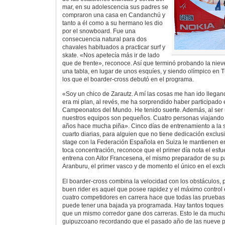
mar, en su adolescencia sus padres se
compraron una casa en Candanchú y
tanto a él como a su hermano les dio
por el snowboard. Fue una
consecuencia natural para dos
chavales habituados a practicar surf y
skate. «Nos apetecía más ir de lado
que de frente», reconoce. Así que terminó probando la nie
una tabla, en lugar de unos esquíes, y siendo olímpico en 
los que el boarder-cross debutó en el programa.
«Soy un chico de Zarautz. A mí las cosas me han ido lleg
era mi plan, al revés, me ha sorprendido haber participado
Campeonatos del Mundo. He tenido suerte. Además, al ser u
nuestros equipos son pequeños. Cuatro personas viajando 
años hace mucha piña». Cinco días de entrenamiento a la 
cuarto diarias, para alguien que no tiene dedicación exclu
stage con la Federación Española en Suiza le mantienen e
toca concentración, reconoce que el primer día nota el esfu
entrena con Aitor Francesena, el mismo preparador de su pai
Aranburu, el primer vasco y de momento el único en el exc
El boarder-cross combina la velocidad con los obstáculos, 
buen rider es aquel que posee rapidez y el máximo control 
cuatro competidores en carrera hace que todas las pruebas
puede tener una bajada ya programada. Hay tantos toques y
que un mismo corredor gane dos carreras. Esto le da mucha
guipuzcoano recordando que el pasado año de las nueve 