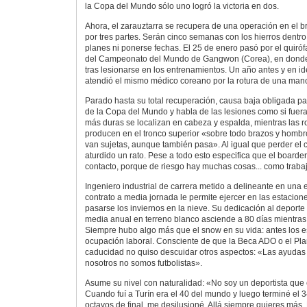
la Copa del Mundo sólo uno logró la victoria en dos.
Ahora, el zarauztarra se recupera de una operación en el br
por tres partes. Serán cinco semanas con los hierros dentro
planes ni ponerse fechas. El 25 de enero pasó por el quiró
del Campeonato del Mundo de Gangwon (Corea), en donde 
tras lesionarse en los entrenamientos. Un año antes y en id
atendió el mismo médico coreano por la rotura de una man
Parado hasta su total recuperación, causa baja obligada p
de la Copa del Mundo y habla de las lesiones como si fuera
más duras se localizan en cabeza y espalda, mientras las 
producen en el tronco superior «sobre todo brazos y homb
van sujetas, aunque también pasa». Al igual que perder el
aturdido un rato. Pese a todo esto especifica que el boarde
contacto, porque de riesgo hay muchas cosas... como trabaja
Ingeniero industrial de carrera metido a delineante en una
contrato a media jornada le permite ejercer en las estacion
pasarse los inviernos en la nieve. Su dedicación al deporte
media anual en terreno blanco asciende a 80 días mientras
Siempre hubo algo más que el snow en su vida: antes los es
ocupación laboral. Consciente de que la Beca ADO o el Pla
caducidad no quiso descuidar otros aspectos: «Las ayudas
nosotros no somos futbolistas».
Asume su nivel con naturalidad: «No soy un deportista que 
Cuando fuí a Turín era el 40 del mundo y luego terminé el 3
octavos de final, me desilusioné. Allá siempre quieres más.