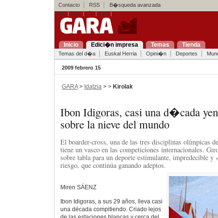
Contacto
RSS
B�squeda avanzada
eu
es
fr
en
Inicio
Edici�n impresa
Temas
Tienda
Temas del d�a
Euskal Herria
Opini�n
Deportes
Mun
2009 febrero 15
GARA
>
Idatzia
> >
Kirolak
Ibon Idigoras, casi una d�cada yen
sobre la nieve del mundo
El boarder-cross, una de las tres disciplinas olímpicas 
tiene un vasco en las competiciones internacionales. Giro
sobre tabla para un deporte estimulante, impredecible y 
riesgo, que continúa ganando adeptos.
Miren SÁENZ
Ibon Idigoras, a sus 29 años, lleva casi
una década compitiendo. Criado lejos
de las estaciones blancas y cerca del