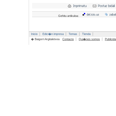
Gehitu artikuloa:
Inicio
Edici�n impresa
Temas
Tienda
� Baigorri Argitaletxea
Contacto
Qui�nes somos
Publicid