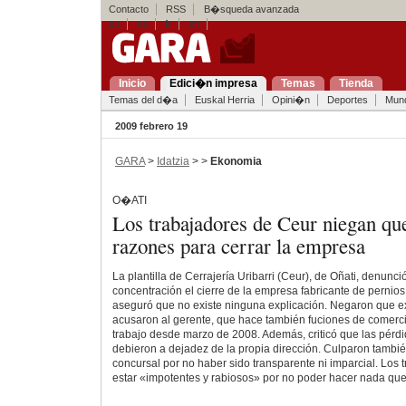
Contacto
RSS
B�squeda avanzada
eu
es
fr
en
Inicio
Edici�n impresa
Temas
Tienda
Temas del d�a
Euskal Herria
Opini�n
Deportes
Mun
2009 febrero 19
GARA
>
Idatzia
> >
Ekonomia
O�ATI
Los trabajadores de Ceur niegan que
razones para cerrar la empresa
La plantilla de Cerrajería Uribarri (Ceur), de Oñati, denunc
concentración el cierre de la empresa fabricante de pernios
aseguró que no existe ninguna explicación. Negaron que exi
acusaron al gerente, que hace también fuciones de comerc
trabajo desde marzo de 2008. Además, criticó que las pér
debieron a dejadez de la propia dirección. Culparon tambié
concursal por no haber sido transparente ni imparcial. Los
estar «impotentes y rabiosos» por no poder hacer nada que 