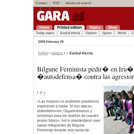
Contact
RSS
Advanced search
fr
en
Home
Printed edition
Topics
Shop
Today topics
Euskal Herria
Opinion
Sports
World
C
2009 february 25
GARA
>
Idatzia
> >
Euskal Herria
Bilgune Feminista pedir� en Iru�
�autodefensa� contra las agresio
I. V. |
«Las mujeres no podemos quedarnos
esperando a nadie. Si nos atacan,
defendámonos. Organicémonos y
luchemos para ser dueñas de nuestro
propio futuro». Así lo manifestaron ayer
varias integrantes de Bilgune
Feminista durante una rueda de