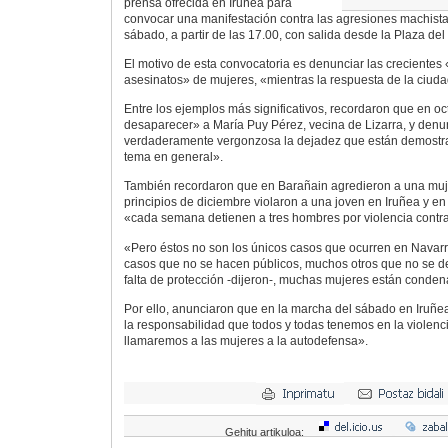
prensa ofrecida en Iruñea para
convocar una manifestación contra las agresiones machista
sábado, a partir de las 17.00, con salida desde la Plaza del 
El motivo de esta convocatoria es denunciar las crecientes
asesinatos» de mujeres, «mientras la respuesta de la ciuda
Entre los ejemplos más significativos, recordaron que en o
desaparecer» a María Puy Pérez, vecina de Lizarra, y den
verdaderamente vergonzosa la dejadez que están demostra
tema en general».
También recordaron que en Barañain agredieron a una muje
principios de diciembre violaron a una joven en Iruñea y en 
«cada semana detienen a tres hombres por violencia contra
«Pero éstos no son los únicos casos que ocurren en Navar
casos que no se hacen públicos, muchos otros que no se d
falta de protección -dijeron-, muchas mujeres están condena
Por ello, anunciaron que en la marcha del sábado en Iruñea
la responsabilidad que todos y todas tenemos en la violenci
llamaremos a las mujeres a la autodefensa».
Gehitu artikuloa: