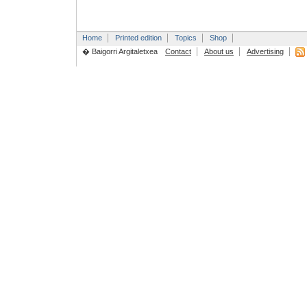
Home
Printed edition
Topics
Shop
� Baigorri Argitaletxea
Contact
About us
Advertising