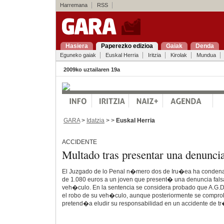
Harremana
RSS
Hasiera
Paperezko edizioa
Gaiak
Denda
Eguneko gaiak
Euskal Herria
Iritzia
Kirolak
Mundua
2009ko uztailaren 19a
GARA
>
Idatzia
> >
Euskal Herria
ACCIDENTE
Multado tras presentar una denuncia
El Juzgado de lo Penal n�mero dos de Iru�ea ha condena
de 1.080 euros a un joven que present� una denuncia fals
veh�culo. En la sentencia se considera probado que A.G.
el robo de su veh�culo, aunque posteriormente se compro
pretend�a eludir su responsabilidad en un accidente de tr