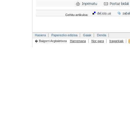
Gehitu artikuloa:
Hasiera
Paperezko edizioa
Gaiak
Denda
� Baigorri Argitaletxea
Harremana
Nor gara
Iragarkiak