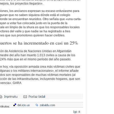
mejora, los proyectos llegarán».
cciones, los ancianos expresan su escaso entusiasmo para
guran que no saben siquiera dónde está el colegio
 donde se encuentran reunidos. Otro señala que «una carta-
yan a votar fue colocada justo en la puerta de la
ale en limpio de la shura es que los responsables locales
ectores del valle y que nadie se ha registrado a tres
es que sus promotores quieren hacer creíbles.
 muertos se ha incrementado en casi un 25%
ión de Asistencia de Naciones Unidas en Afganistán
estre del año han muerto 1.013 civiles a causa de los
 24% más que en el mismo período del año pasado.
de hoy, «la oposición armada crea más víctimas civiles que
fganas o los militares internacionales», el informe añade
dos son responsables de muchas víctimas mortales (al
cción de las infraestructuras, incluyendo hogares, que son
vivencia». GARA
rtikuloa: