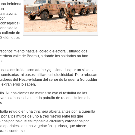
una treintena
 un
la mayoría
por
«consejeros»
ertas de la
a caliente de
0 kilómetros
 reconocimiento hasta el colegio electoral, situado dos
 verdoso valle de Bedrau, a donde los soldados no han
s.
casas construidas con adobe y gestionadas por un sistema
ni comisarías. ni bases militares ni electricidad. Pero rebosan
guidores del Hezb-e-Islami del señor de la guerra Gulbuddin
 extranjeros lo saben.
io. A unos cientos de metros se oye el restallar de las
 varios obuses. La nutrida patrulla de reconocimiento ha
s.
halla refugio en una trinchera abierta antes por la guerrilla
por altos muros de uno a tres metros entre los que
nos por los que es imposible circular y coronados por
soportales con una vegetación lujuriosa, que ofrece
ara esconderse.