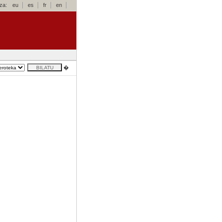
za:
eu
es
fr
en
�