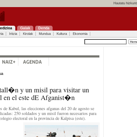
Hautatu hizkunt
edizioa
Gaiak
Denda
ria
Iritzia
Kirolak
Mundua
Kultura
Ekonomia
ua
tall�n y un misil para visitar un
al en el este dE Afganist�n
s de Kabul, las elecciones afganas del 20 de agosto se
icadas: 250 soldados y un misil fueron necesarios para
olegio electoral en la provincia de Kalpisa (este).