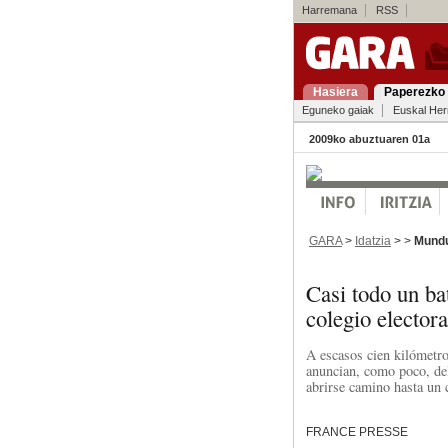
Harremana
RSS
Hasiera
Paperezko 
Eguneko gaiak
Euskal Her
2009ko abuztuaren 01a
GARA
>
Idatzia
> >
Mund
Casi todo un ba
colegio elector
A escasos cien kilómetro
anuncian, como poco, del
abrirse camino hasta un c
FRANCE PRESSE