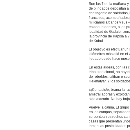
Son las 7 de la mañana y 
de blindados depositan a
contingente de soldados, 
franceses, acompañados 
milicianos afganos y sus 
estadounidenses, a las pu
localidad de Gadajel, zon
la provincia de Kapisa a 7
de Kabul.
El objetivo es efectuar un
kilómetros más allá en el
llegado desde hace mese
En estas aldeas, con las 
tribal tradicional, no hay 
de rebeldes, talibán o se
Hekmatyar. Y los soldados
«¡Contacto!», brama la rad
ametralladoras y explotan
sido atacada. No hay baja
Vuelve la calma. El grupo 
en los campos, separados 
serpentean estrechos cami
casas que presentan unos 
inmensas posibilidades p