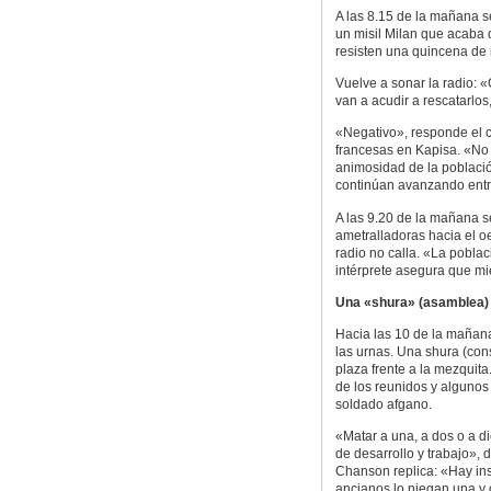
A las 8.15 de la mañana s
un misil Milan que acaba d
resisten una quincena de 
Vuelve a sonar la radio: 
van a acudir a rescatarlo
«Negativo», responde el 
francesas en Kapisa. «No 
animosidad de la población
continúan avanzando entre 
A las 9.20 de la mañana 
ametralladoras hacia el oe
radio no calla. «La poblac
intérprete asegura que mie
Una «shura» (asamblea)
Hacia las 10 de la mañana
las urnas. Una shura (cons
plaza frente a la mezquita
de los reunidos y algunos
soldado afgano.
«Matar a una, a dos o a di
de desarrollo y trabajo», d
Chanson replica: «Hay ins
ancianos lo niegan una y 