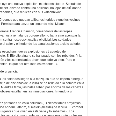
e oye una nueva explosión, mucho más fuerte. Se trata de
e ser lanzado contra una posición, no lejos de allí, donde
rebeldes, que replican con sus kalachnikov.
«Creemos que quedan talibanes heridos y que los vecinos
s, Permiso para lanzar un segundo misil Milan».
coronel Francis Chanson, comandante de las tropas
vamos a rematarlos porque ello no haría sino acentuar la
 contra nosotros», explica el oficial. Los soldados
el calor y el hedor de las canalizaciones a cielo abierto.
se escuchan nuevas explosiones y traqueteo de
ste. El Ejército afgano se ha topado con los rebeldes. Y la
ión y los comerciantes dicen que todo va bien. Pero el
nten, lo que por otro lado es evidente...».
 de urgencia
 los soldados llegan a la mezquita que se espera albergue
ejo de ancianos de la villa) se ha reunido a la sombra en la
. Mientras tanto, las balas silban por encima de las cabezas
 obuses estallan en las inmediaciones, hiriendo a un
ez personas no es la solución (...) Necesitamos proyectos
ice Abbdul Fatahm, el malek (alcalde) de la villa. El coronel
urgentes que viven en esta valle y lo sabemos». Los
otra vez y el comandante zanja el tema proponiéndoles un