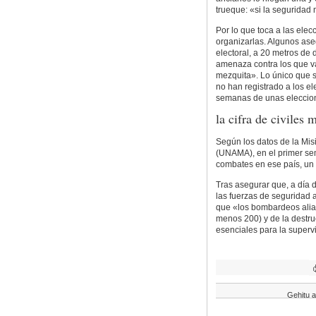
trueque: «si la seguridad 
Por lo que toca a las ele
organizarlas. Algunos ase
electoral, a 20 metros de
amenaza contra los que va
mezquita». Lo único que s
no han registrado a los el
semanas de unas eleccion
la cifra de civiles
Según los datos de la Mis
(UNAMA), en el primer sem
combates en ese país, un
Tras asegurar que, a día 
las fuerzas de seguridad a
que «los bombardeos alia
menos 200) y de la destru
esenciales para la super
Gehitu a