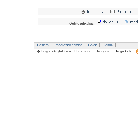
Gehitu artikuloa:
Hasiera
Paperezko edizioa
Gaiak
Denda
� Baigorri Argitaletxea
Harremana
Nor gara
Iragarkiak