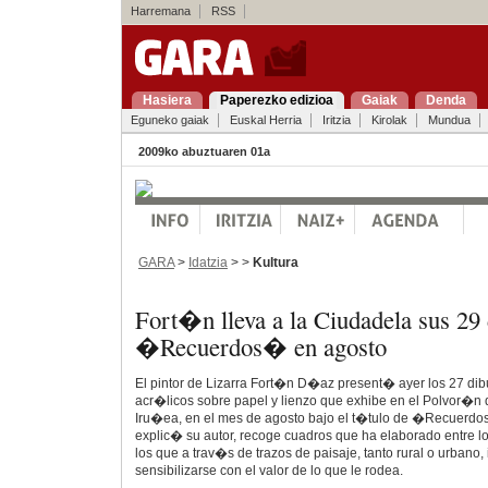
Harremana
RSS
Hasiera
Paperezko edizioa
Gaiak
Denda
Eguneko gaiak
Euskal Herria
Iritzia
Kirolak
Mundua
2009ko abuztuaren 01a
GARA
>
Idatzia
> >
Kultura
Fort�n lleva a la Ciudadela sus 29 
�Recuerdos� en agosto
El pintor de Lizarra Fort�n D�az present� ayer los 27 dibu
acr�licos sobre papel y lienzo que exhibe en el Polvor�n 
Iru�ea, en el mes de agosto bajo el t�tulo de �Recuerd
explic� su autor, recoge cuadros que ha elaborado entre 
los que a trav�s de trazos de paisaje, tanto rural o urbano, 
sensibilizarse con el valor de lo que le rodea.