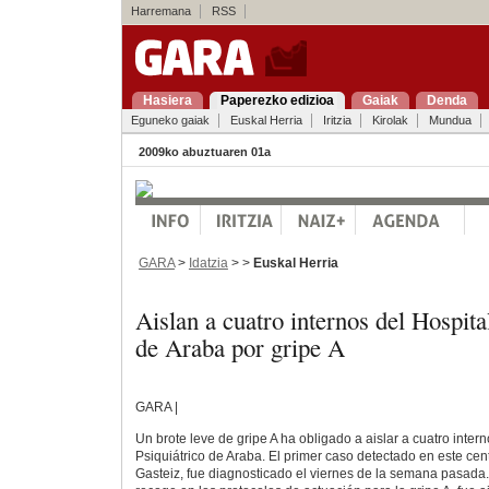
Harremana
RSS
Hasiera
Paperezko edizioa
Gaiak
Denda
Eguneko gaiak
Euskal Herria
Iritzia
Kirolak
Mundua
2009ko abuztuaren 01a
GARA
>
Idatzia
> >
Euskal Herria
Aislan a cuatro internos del Hospit
de Araba por gripe A
GARA |
Un brote leve de gripe A ha obligado a aislar a cuatro intern
Psiquiátrico de Araba. El primer caso detectado en este cen
Gasteiz, fue diagnosticado el viernes de la semana pasada.