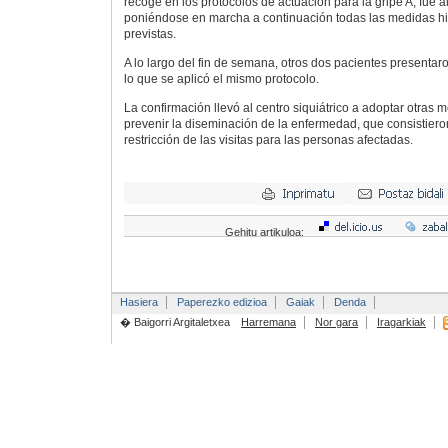
recoge en los protocolos de actuación para la gripe A, fue a
poniéndose en marcha a continuación todas las medidas hi
previstas.
A lo largo del fin de semana, otros dos pacientes presentar
lo que se aplicó el mismo protocolo.
La confirmación llevó al centro siquiátrico a adoptar otra
prevenir la diseminación de la enfermedad, que consistier
restricción de las visitas para las personas afectadas.
Gehitu artikuloa:
Hasiera
Paperezko edizioa
Gaiak
Denda
� Baigorri Argitaletxea
Harremana
Nor gara
Iragarkiak