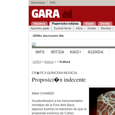
Harremana
RSS
Hasiera
Paperezko edizioa
Gaiak
Denda
Eguneko gaiak
Euskal Herria
Iritzia
Kirolak
Mundua
2009ko abuztuaren 06a
GARA
>
Idatzia
> >
Kultura
CR�TICA QUINCENA MUSICAL
Proposici�n indecente
Mikel CHAMIZO
Acostumbrados a los monumentales
montajes de la Fura dels Baus,
algunos tuvimos la impresión de que la
propuesta escénica de Carles