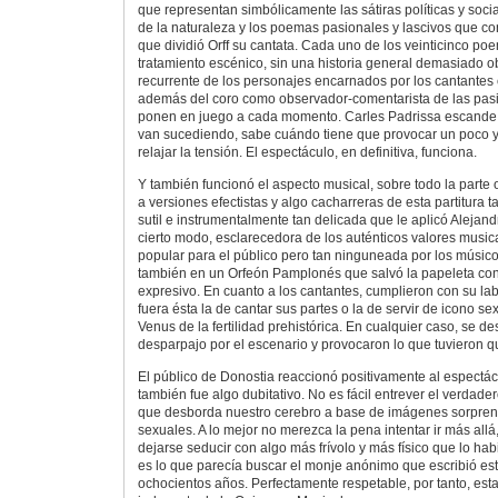
que representan simbólicamente las sátiras políticas y socia
de la naturaleza y los poemas pasionales y lascivos que co
que dividió Orff su cantata. Cada uno de los veinticinco poe
tratamiento escénico, sin una historia general demasiado o
recurrente de los personajes encarnados por los cantantes 
además del coro como observador-comentarista de las pasi
ponen en juego a cada momento. Carles Padrissa escande 
van sucediendo, sabe cuándo tiene que provocar un poco 
relajar la tensión. El espectáculo, en definitiva, funciona.
Y también funcionó el aspecto musical, sobre todo la parte
a versiones efectistas y algo cacharreras de esta partitura t
sutil e instrumentalmente tan delicada que le aplicó Alejand
cierto modo, esclarecedora de los auténticos valores music
popular para el público pero tan ninguneada por los músic
también en un Orfeón Pamplonés que salvó la papeleta con
expresivo. En cuanto a los cantantes, cumplieron con su lab
fuera ésta la de cantar sus partes o la de servir de icono s
Venus de la fertilidad prehistórica. En cualquier caso, se d
desparpajo por el escenario y provocaron lo que tuvieron q
El público de Donostia reaccionó positivamente al espectác
también fue algo dubitativo. No es fácil entrever el verdade
que desborda nuestro cerebro a base de imágenes sorpren
sexuales. A lo mejor no merezca la pena intentar ir más allá
dejarse seducir con algo más frívolo y más físico que lo habit
es lo que parecía buscar el monje anónimo que escribió e
ochocientos años. Perfectamente respetable, por tanto, est