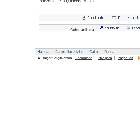
indecente de la Quincena Musical.
Gehitu artikuloa:
Hasiera
Paperezko edizioa
Gaiak
Denda
� Baigorri Argitaletxea
Harremana
Nor gara
Iragarkiak