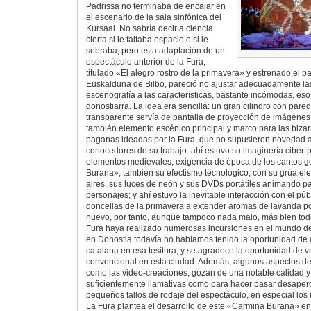
Padrissa no terminaba de encajar en
el escenario de la sala sinfónica del
Kursaal. No sabría decir a ciencia
cierta si le faltaba espacio o si le
sobraba, pero esta adaptación de un
espectáculo anterior de la Fura,
titulado «El alegro rostro de la primavera» y estrenado el 
Euskalduna de Bilbo, pareció no ajustar adecuadamente la
escenografía a las características, bastante incómodas, eso 
donostiarra. La idea era sencilla: un gran cilindro con pare
transparente servía de pantalla de proyección de imágenes 
también elemento escénico principal y marco para las biza
paganas ideadas por la Fura, que no supusieron novedad a
conocedores de su trabajo: ahí estuvo su imaginería ciber
elementos medievales, exigencia de época de los cantos g
Burana»; también su efectismo tecnológico, con su grúa ele
aires, sus luces de neón y sus DVDs portátiles animando pa
personajes; y ahí estuvo la inevitable interacción con el pú
doncellas de la primavera a extender aromas de lavanda po
nuevo, por tanto, aunque tampoco nada malo, más bien todo
Fura haya realizado numerosas incursiones en el mundo de 
en Donostia todavía no habíamos tenido la oportunidad de
catalana en esa tesitura, y se agradece la oportunidad de 
convencional en esta ciudad. Además, algunos aspectos d
como las video-creaciones, gozan de una notable calidad y 
suficientemente llamativas como para hacer pasar desaper
pequeños fallos de rodaje del espectáculo, en especial los r
La Fura plantea el desarrollo de este «Carmina Burana» en 