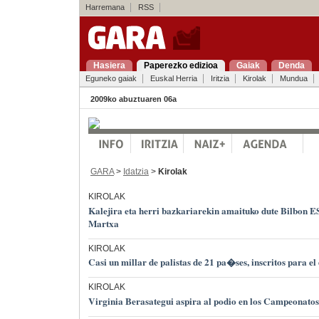
Harremana
RSS
Hasiera
Paperezko edizioa
Gaiak
Denda
Eguneko gaiak
Euskal Herria
Iritzia
Kirolak
Mundua
2009ko abuztuaren 06a
GARA
>
Idatzia
>
Kirolak
KIROLAK
Kalejira eta herri bazkariarekin amaituko dute Bilbon 
Martxa
KIROLAK
Casi un millar de palistas de 21 pa�ses, inscritos para el
KIROLAK
Virginia Berasategui aspira al podio en los Campeonato