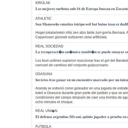
KIROLAK
Los mejores surfistas sub-16 de Europa buscan en Zarautz
ATHLETIC
San Mameseko emaitza istripu soil bat baino izan ez dadi
Hogei jokalarirekin iritsi zen atzo talde zuri-gorria Bernara
Caparrosen gizonek suitzarren zelai artifiziala.
REAL SOCIEDAD
La recuperaci�n an�mica tambi�n se puede ensayar e
Los txuri-urdines supieron reaccionar tras el gol del Barak
carrusel de cambios del conjunto guipuzcoano.
OSASUNA
Invictos tras ganar en un encuentro marcado por un inten
Aranda se estrenó como goleador en una jugada de estrat
tuteó a Osasuna durante gran parte del partido y que se am
condiciones del campo después de caer una tromba de agu
ocho minutos el choque.
REAL UNI�N
El defensa argentino Silvani, quinto jugador a prueba en 
FUTBOLA