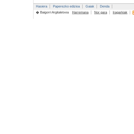
Hasiera
Paperezko edizioa
Gaiak
Denda
� Baigorri Argitaletxea
Harremana
Nor gara
Iragarkiak