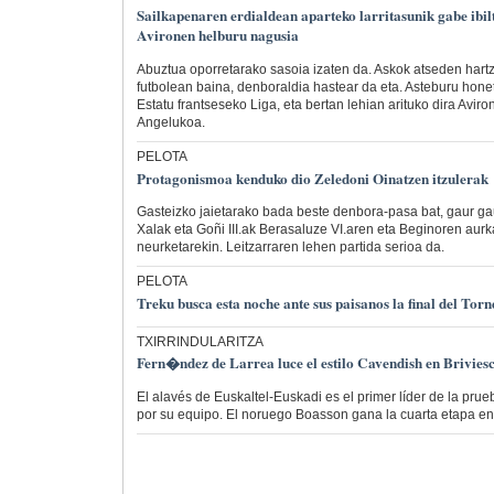
Sailkapenaren erdialdean aparteko larritasunik gabe ibil
Avironen helburu nagusia
Abuztua oporretarako sasoia izaten da. Askok atseden hart
futbolean baina, denboraldia hastear da eta. Asteburu hone
Estatu frantseseko Liga, eta bertan lehian arituko dira Avi
Angelukoa.
PELOTA
Protagonismoa kenduko dio Zeledoni Oinatzen itzulerak
Gasteizko jaietarako bada beste denbora-pasa bat, gaur g
Xalak eta Goñi III.ak Berasaluze VI.aren eta Beginoren aur
neurketarekin. Leitzarraren lehen partida serioa da.
PELOTA
Treku busca esta noche ante sus paisanos la final del Tor
TXIRRINDULARITZA
Fern�ndez de Larrea luce el estilo Cavendish en Brivies
El alavés de Euskaltel-Euskadi es el primer líder de la prue
por su equipo. El noruego Boasson gana la cuarta etapa en