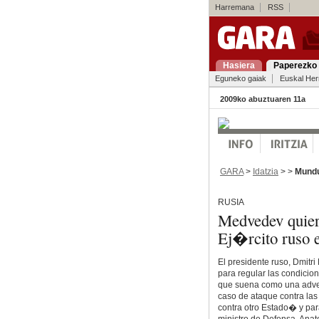
Harremana
RSS
Hasiera
Paperezko 
Eguneko gaiak
Euskal Her
2009ko abuztuaren 11a
GARA
>
Idatzia
> >
Mund
RUSIA
Medvedev quiere
Ej�rcito ruso e
El presidente ruso, Dmitr
para regular las condicio
que suena como una adver
caso de ataque contra la
contra otro Estado� y par