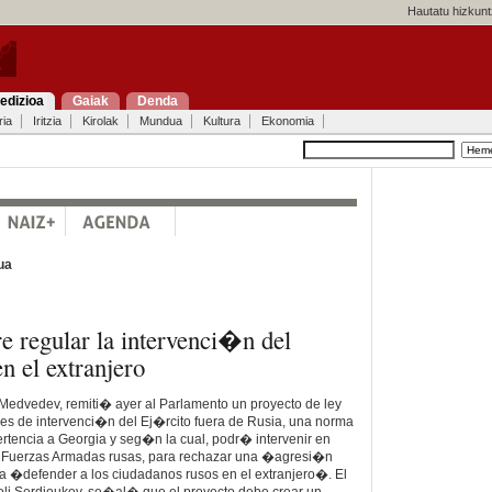
Hautatu hizkunt
edizioa
Gaiak
Denda
ria
Iritzia
Kirolak
Mundua
Kultura
Ekonomia
ua
 regular la intervenci�n del
n el extranjero
i Medvedev, remiti� ayer al Parlamento un proyecto de ley
nes de intervenci�n del Ej�rcito fuera de Rusia, una norma
tencia a Georgia y seg�n la cual, podr� intervenir en
s Fuerzas Armadas rusas, para rechazar una �agresi�n
a �defender a los ciudadanos rusos en el extranjero�. El