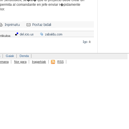
oli Serdioukov, se�al� que el proyecto debe crear un
permita al comandante en jefe enviar r�pidamente
ior.
rtikuloa:
a
Gaiak
Denda
emana
Nor gara
Iragarkiak
RSS