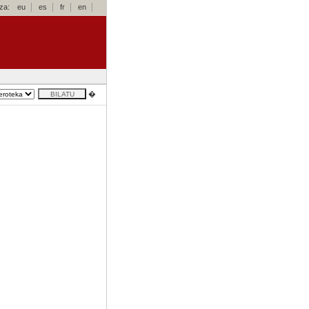
za:
eu
es
fr
en
�