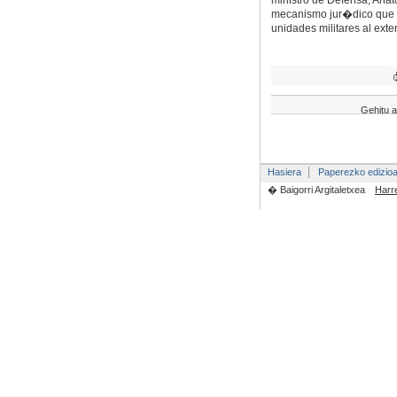
ministro de Defensa, Anat
mecanismo jur�dico que 
unidades militares al exter
Gehitu a
Hasiera
Paperezko edizio
� Baigorri Argitaletxea
Harr