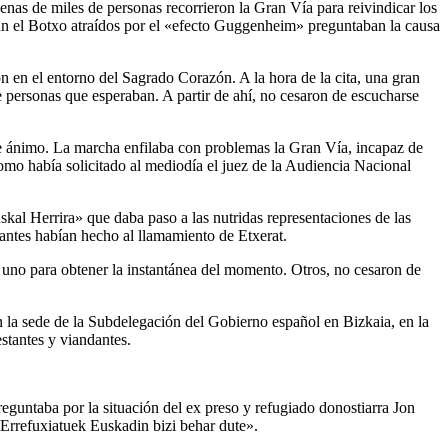
enas de miles de personas recorrieron la Gran Vía para reivindicar los
itan el Botxo atraídos por el «efecto Guggenheim» preguntaban la causa
n en el entorno del Sagrado Corazón. A la hora de la cita, una gran
de personas que esperaban. A partir de ahí, no cesaron de escucharse
s de ánimo. La marcha enfilaba con problemas la Gran Vía, incapaz de
y como había solicitado al mediodía el juez de la Audiencia Nacional
al Herrira» que daba paso a las nutridas representaciones de las
 antes habían hecho al llamamiento de Etxerat.
 uno para obtener la instantánea del momento. Otros, no cesaron de
 la sede de la Subdelegación del Gobierno español en Bizkaia, en la
estantes y viandantes.
preguntaba por la situación del ex preso y refugiado donostiarra Jon
rrefuxiatuek Euskadin bizi behar dute».