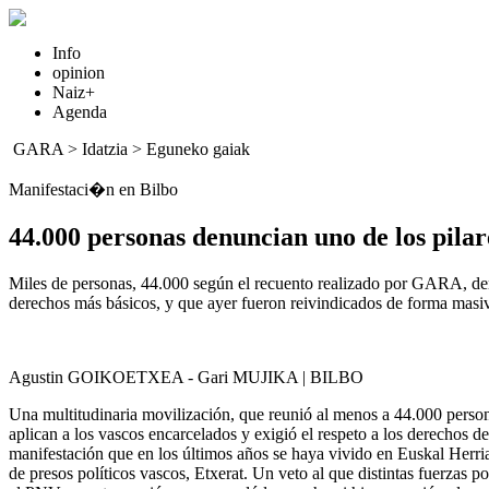
Info
opinion
Naiz+
Agenda
GARA
>
Idatzia
>
Eguneko gaiak
Manifestaci�n en Bilbo
44.000 personas denuncian uno de los pilar
Miles de personas, 44.000 según el recuento realizado por GARA, denun
derechos más básicos, y que ayer fueron reivindicados de forma masi
Agustin GOIKOETXEA - Gari MUJIKA | BILBO
Una multitudinaria movilización, que reunió al menos a 44.000 personas
aplican a los vascos encarcelados y exigió el respeto a los derechos 
manifestación que en los últimos años se haya vivido en Euskal Herria
de presos políticos vascos, Etxerat. Un veto al que distintas fuerzas 