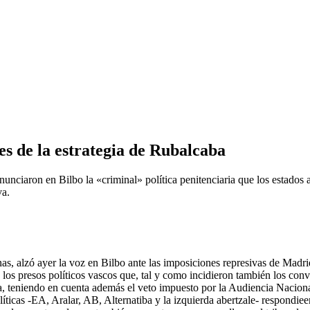
es de la estrategia de Rubalcaba
ciaron en Bilbo la «criminal» política penitenciaria que los estados ap
va.
, alzó ayer la voz en Bilbo ante las imposiciones represivas de Madrid,
de los presos políticos vascos que, tal y como incidieron también los co
, teniendo en cuenta además el veto impuesto por la Audiencia Nacional
políticas -EA, Aralar, AB, Alternatiba y la izquierda abertzale- respon