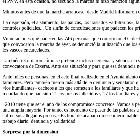
el PNV, en esta ocasión, no secundó la marcha ni hizo mención alguna a
Minutos antes de que la marcha arrancase, desde Madrid informaron de 
La dispersión, el aislamiento, las palizas, los traslados «arbitrarios»,
controles policiales... Un sinfín de conculcaciones que padecen los pr
Vulneraciones que padecen las 746 personas que conforman el Colectiv
que convocaron la marcha de ayer, se denunció la utilización que los 
los vascos encarcelados.
También recordaron cómo se pretende incluso cercenar y silenciar la s
convocatoria de Etxerat. Ante esa situación y para que esa denuncia no
Ante miles de personas, en el acto final realizado en el Ayuntamiento 
familiares. Pero también fueron más allá de la denuncia y señalaron q
«los humillantes» cacheos a los que someten a los familiares y que ha
recordando que han sido 21 los presos fallecidos y 17 los familiares 
«2010 tiene que ser el año de los compromisos concretos. Vamos a pedi
una amplia mayoría. Por tanto, es momento de pasar de las palabras a l
sufren sus allegados presos. «Es hora de acabar con ese interminable c
trabajo diario, denuncia y solidaridad.
Sorpresa por la dimensión