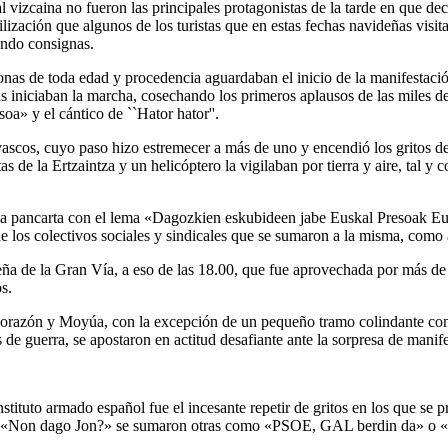
 vizcaina no fueron las principales protagonistas de la tarde en que dec
vilización que algunos de los turistas que en estas fechas navideñas vis
ando consignas.
onas de toda edad y procedencia aguardaban el inicio de la manifestació
ras iniciaban la marcha, cosechando los primeros aplausos de las miles 
a» y el cántico de ``Hator hator''.
cos vascos, cuyo paso hizo estremecer a más de uno y encendió los grito
as de la Ertzaintza y un helicóptero la vigilaban por tierra y aire, tal 
a pancarta con el lema «Dagozkien eskubideen jabe Euskal Presoak Eusk
e los colectivos sociales y sindicales que se sumaron a la misma, como
eña de la Gran Vía, a eso de las 18.00, que fue aprovechada por más de
s.
 Corazón y Moyúa, con la excepción de un pequeño tramo colindante con
as de guerra, se apostaron en actitud desafiante ante la sorpresa de manif
stituto armado español fue el incesante repetir de gritos en los que se 
de «Non dago Jon?» se sumaron otras como «PSOE, GAL berdin da» o «E