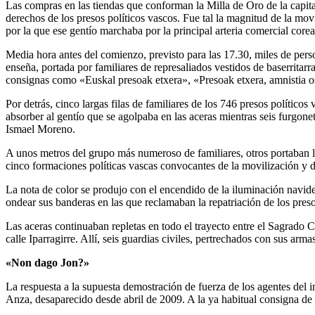
Las compras en las tiendas que conforman la Milla de Oro de la capital
derechos de los presos políticos vascos. Fue tal la magnitud de la mo
por la que ese gentío marchaba por la principal arteria comercial core
Media hora antes del comienzo, previsto para las 17.30, miles de pers
enseña, portada por familiares de represaliados vestidos de baserritar
consignas como «Euskal presoak etxera», «Presoak etxera, amnistia oso
Por detrás, cinco largas filas de familiares de los 746 presos políti
absorber al gentío que se agolpaba en las aceras mientras seis furgonet
Ismael Moreno.
A unos metros del grupo más numeroso de familiares, otros portaban l
cinco formaciones políticas vascas convocantes de la movilización y d
La nota de color se produjo con el encendido de la iluminación navid
ondear sus banderas en las que reclamaban la repatriación de los preso
Las aceras continuaban repletas en todo el trayecto entre el Sagrado
calle Iparragirre. Allí, seis guardias civiles, pertrechados con sus arm
«Non dago Jon?»
La respuesta a la supuesta demostración de fuerza de los agentes del in
Anza, desaparecido desde abril de 2009. A la ya habitual consigna 