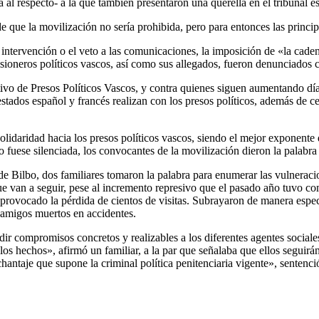
l respecto- a la que también presentaron una querella en el tribunal es
que la movilización no sería prohibida, pero para entonces las principa
 la intervención o el veto a las comunicaciones, la imposición de «la cade
isioneros políticos vascos, así como sus allegados, fueron denunciados c
o de Presos Políticos Vascos, y contra quienes siguen aumentando día a
estados español y francés realizan con los presos políticos, además de
olidaridad hacia los presos políticos vascos, siendo el mejor exponente 
 fuese silenciada, los convocantes de la movilización dieron la palabra 
de Bilbo, dos familiares tomaron la palabra para enumerar las vulneraci
ue van a seguir, pese al incremento represivo que el pasado año tuvo co
 provocado la pérdida de cientos de visitas. Subrayaron de manera especi
y amigos muertos en accidentes.
r compromisos concretos y realizables a los diferentes agentes sociales
os hechos», afirmó un familiar, a la par que señalaba que ellos seguirán
hantaje que supone la criminal política penitenciaria vigente», sentenc