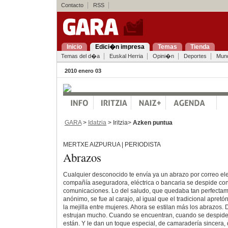
Contacto
RSS
Inicio
Edici�n impresa
Temas
Tienda
Temas del d�a
Euskal Herria
Opini�n
Deportes
Mun
2010 enero 03
GARA
>
Idatzia
> Iritzia>
Azken puntua
MERTXE AIZPURUA | PERIODISTA
Abrazos
Cualquier desconocido te envía ya un abrazo por correo ele
compañía aseguradora, eléctrica o bancaria se despide co
comunicaciones. Lo del saludo, que quedaba tan perfectam
anónimo, se fue al carajo, al igual que el tradicional apret
la mejilla entre mujeres. Ahora se estilan más los abrazos.
estrujan mucho. Cuando se encuentran, cuando se despide
están. Y le dan un toque especial, de camaradería sincera, 