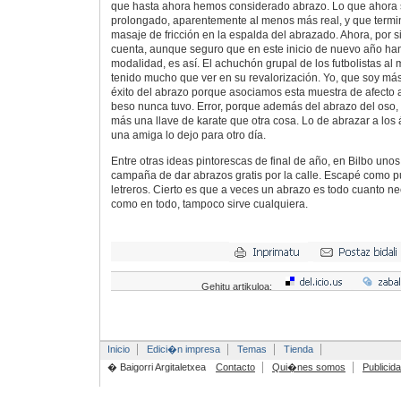
que hasta ahora hemos considerado abrazo. Lo que ahora s
prolongado, aparentemente al menos más real, y que termi
masaje de fricción en la espalda del abrazado. Ahora, por 
cuenta, aunque seguro que en este inicio de nuevo año han
modalidad, es así. El achuchón grupal de los futbolistas al 
tenido mucho que ver en su revalorización. Yo, que soy más
éxito del abrazo porque asociamos esta muestra de afecto 
beso nunca tuvo. Error, porque además del abrazo del oso,
más una llave de karate que otra cosa. Lo de abrazar a lo
una amiga lo dejo para otro día.
Entre otras ideas pintorescas de final de año, en Bilbo un
campaña de dar abrazos gratis por la calle. Escapé como p
letreros. Cierto es que a veces un abrazo es todo cuanto n
como en todo, tampoco sirve cualquiera.
Gehitu artikuloa:
Inicio
Edici�n impresa
Temas
Tienda
� Baigorri Argitaletxea
Contacto
Qui�nes somos
Publicid