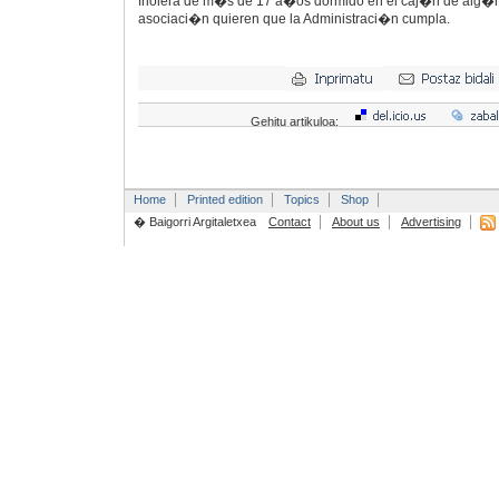
friolera de m�s de 17 a�os dormido en el caj�n de alg
asociaci�n quieren que la Administraci�n cumpla.
Gehitu artikuloa:
Home
Printed edition
Topics
Shop
� Baigorri Argitaletxea
Contact
About us
Advertising