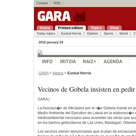
Contact
RSS
Home
Printed edition
Topics
Shop
Today topics
Euskal Herria
Opinion
Sports
World
C
2010 january 04
GARA
>
Idatzia
>
Euskal Herria
Vecinos de Gobela insisten en ped
GARA |
La Asociaci�n de Afectados por el r�o Gobela insiste en 
Medio Ambiente del Ejecutivo de Lakua en la elaboraci�n 
medioambiental necesario para acometer las obras que ac
en los barrios getxoztarras de Las Uves, Maidagan, Ollaretx
Los vecinos vienen denunciando que el plan de encauzami