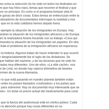
z echa la selección (lo he visto en todos los festivales en
ve que hay hilos rojos, temas que recorren el festival y que
en un principio. Es como si el programa tomase vida él
se ganas de decir cosas. Estos temas se entrecruzan entre la
 realizadores de documentales interrogan la realidad y nos
 que en la vida cotidiana hemos dejado fuera.
ejemplo la situación de los inmigrantes en Europa. Hay
tran la situación de los inmigrantes africanos y de Europa
en la realizadora Ariane Ascaride con su trabajo «Ceux qui
muestra la situación de los inmigrantes sin papeles. En otra
 trata el problema de la inmigración africana sin esperanza.
la historia. Algunos tratan de hacer entender lo que ocurrió
e desgraciadamente fue el siglo de las dictaduras. Se
ue hablan del nazismo, y de las docenas que he visto he
radas muy diferentes. Uno de ellos, «La ville caché», nos
ior de Lintz, en donde hay catorce kilómetros de túneles
germen de la nueva Alemania.
 lo que está pasando en nuestro planeta también están
a entre los países llamados «civilizados» y los países que
 para sobrevivir. Hay un documental muy interesante que se
vie». Un dolar es precio actual del medicamento para curar
 que la fuerza del audiovisual está en ciertos países. Cada
 la atención porque hay cosas diferentes en su