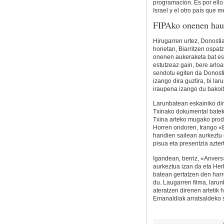
programación. Es por ello
Israel y el otro país que 
FIPAko onenen hau
Hirugarren urtez, Donostia
honetan, Biarritzen ospat
onenen aukeraketa bat es
estutzeaz gain, bere arlo
sendotu egiten da Donost
izango dira guztira, bi la
iraupena izango du bakoit
Larunbatean eskainiko dir
Txinako dokumental batek
Txina arteko mugako produ
Horren ondoren, Irango «B
handien sailean aurkeztu 
pisua eta presentzia aztert
Igandean, berriz, «Anvers
aurkeztua izan da eta Her
batean gertatzen den har
du. Laugarren filma, laru
ateratzen direnen artetik 
Emanaldiak arratsaldeko 