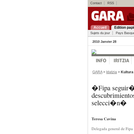
Contact
RSS
Accueil
Edition pap
Sujets du jour
Pays Basqu
2010 Janvier 28
GARA
>
Idatzia
>
Kultura
�Fipa seguir� 
descubrimientos
selecci�n�
Teresa Cavina
Delegada general de Fipa