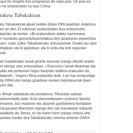
 que he elegido tres programas de cada país. Un país es
me ha sorprendido ha sido China.
taketa Tabakaleran
ko Tabakalerak ateak irekiko dizkio FIPA jaialdiari. Asteburu
zen ari den 23.edizioan aurkeztutako ikus-entzunezko
kainiko da bertan. «Bi erakundeen arteko harremana
an munduko garrantzitsuenetakoa den jaialdiaren presentzia
ian», esan zuten Tabakalerako arduradunek. Doako lau saio
runbatean eta bi igandean, eta bi ordu eta erdi inguruko
zak.
en hautatutako lanek gizarte arazoak izango dituzte ardatz.
in ekingo zaio emanaldiari. «Toxicosis» lanak Myanmar eta
ktu eta pertsonen legez kanpoko trafikoa erakusten du.
akereh - Virgen» filma eskainiko dute. Lan hau erreportaje
da FIPAn eta Irango gizartean nesken birjintasunak duen
zen ditu.
» filmak zabalduko du proiekzioa. Fikziozko sailean
behereetatik dator. Krisi ekonomikoaren ondorioz familia
remanen, bizi mailaren eta abarren gainbehera kontatzen
nbat gauean Biarritzen egingo den sari banaketan irabazle
hautatuko da. Beraz, ez da haren berri izango ordura arte.
seietan hasiko dira Tabakalerako zinema aretoan.GARA