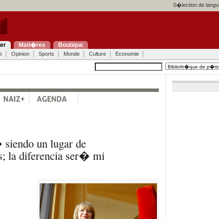
S�lection de langu
ier
Mati�res
Boutique
e
Opinion
Sports
Monde
Culture
Economie
siendo un lugar de
; la diferencia ser� mi