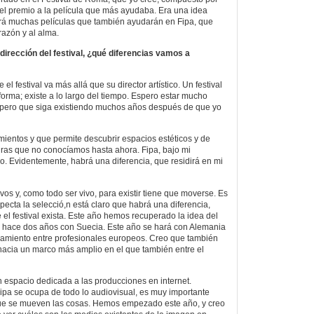
 el premio a la película que más ayudaba. Era una idea
brá muchas películas que también ayudarán en Fipa, que
razón y al alma.
dirección del festival, ¿qué diferencias vamos a
l festival va más allá que su director artístico. Un festival
forma; existe a lo largo del tiempo. Espero estar mucho
espero que siga existiendo muchos años después de que yo
mientos y que permite descubrir espacios estéticos y de
uras que no conocíamos hasta ahora. Fipa, bajo mi
so. Evidentemente, habrá una diferencia, que residirá en mi
ivos y, como todo ser vivo, para existir tiene que moverse. Es
specta la selecció,n está claro que habrá una diferencia,
el festival exista. Este año hemos recuperado la idea del
o hace dos años con Suecia. Este año se hará con Alemania
camiento entre profesionales europeos. Creo que también
hacia un marco más amplio en el que también entre el
 espacio dedicada a las producciones en internet.
pa se ocupa de todo lo audiovisual, es muy importante
 que se mueven las cosas. Hemos empezado este año, y creo