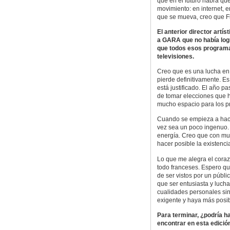
que en el futuro habrá qu
movimiento: en internet, 
que se mueva, creo que F
El anterior director artís
a GARA que no había log
que todos esos programas
televisiones.
Creo que es una lucha en 
pierde definitivamente. Es
está justificado. El año pa
de tomar elecciones que h
mucho espacio para los p
Cuando se empieza a hacer
vez sea un poco ingenuo. 
energía. Creo que con m
hacer posible la existenc
Lo que me alegra el coraz
todo franceses. Espero q
de ser vistos por un públi
que ser entusiasta y lucha
cualidades personales sin
exigente y haya más posi
Para terminar, ¿podría h
encontrar en esta edició