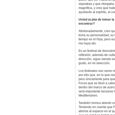
siquiatras y que otorgaba
magnífica, y creo que ha
ayudarán al espíritu, al co
Usted acaba de tomar la 
encontrar?
Afortunadamente, creo que e
toma su personalidad, su 
tiempo en el Fipa, pero 
me haya ido.
Es un festival de descubri
reflexión, además de cult
dirección, sigue siendo e
gusto, en mi selección.
Los festivales son seres v
por ello que, en lo que re
pero únicamente para que 
Focus que se llevó a cab
dentro del marco de acer
será importante lanzarse 
Mediterráneo.
También hemos abierto un
Teniendo en cuenta que Fi
abrirse al espacio en el