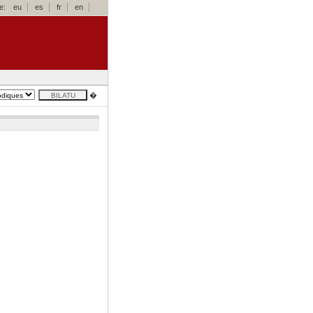
e:
eu
es
fr
en
�