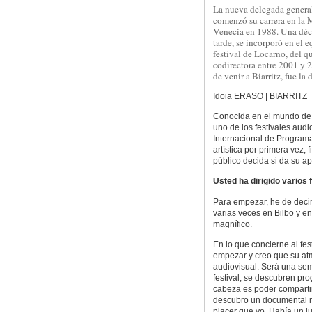
La nueva delegada genera
comenzó su carrera en la 
Venecia en 1988. Una dé
tarde, se incorporó en el 
festival de Locarno, del q
codirectora entre 2001 y 
de venir a Biarritz, fue la 
Idoia ERASO | BIARRITZ
Conocida en el mundo de l
uno de los festivales audi
Internacional de Programa
artística por primera vez,
público decida si da su ap
Usted ha dirigido varios 
Para empezar, he de decir
varias veces en Bilbo y en
magnífico.
En lo que concierne al fes
empezar y creo que su atm
audiovisual. Será una sem
festival, se descubren pro
cabeza es poder compartir
descubro un documental ma
placer que yo. Había un j