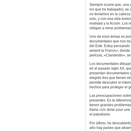
Siempre ocurre que, una ve
los que he trabajado), se 
no teníamos en la cabeza 
solo, y con esa vida tuvie
realidad y la ficción. Los
obligan a mirar problemas
Uno de esos temas es por 
documentales que nos mues
del Este. Estoy pensando 
aiment la France», donde 
película, «Clandestin», se
Los documentales dibujan 
en el pasado siglo XX, qu
presentan documentales q
elegido tres que tienen mi
permite descubrir el inter
hechos para proteger el 
Las preocupaciones sobre
presentes. Es la diferenci
tienen grandes problemas
llama «Un dolar pour une 
el paludismo.
Por último, he descubierto
año hay países que atraen