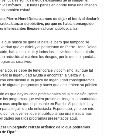
e ver cuáles son los medios existentes de la imagen en
en los móviles... En todas partes en donde haya una imagen
ipa también estará.
tico, Pierre-Henri Deleau, antes de dejar el festival declaró
rado alcanzar su objetivo, porque no había conseguido
 interesantes llegasen al gran público, a las
la que nunca se gana la batalla, pero que tampoco se
 verdad que es difícil y el pesimismo de Pierre-Henri Deleau
sado, había una crisis y todas las televisiones han tratado
an reducido al máximo los riesgos, por lo que no quedaba
rogramas creativos.
 algo, se debe de tener coraje y optimismo, aunque tal
Pero la ingenuidad ayuda a encontrar la fuerza y la
ucho entusiasmo y un poco de ingenuidad conseguiremos
ia de algunos programas y hacer que encuentren su público.
ón es que hay muchos profesionales de la televisión, sobre
ue los programas que estén presentes tengan la oportunidad
co más amplio que el presente en Biarritz. Al principio hay
r para seguir siendo entusiasta. Espero que, y no por mis
o por los jóvenes, que el público tenga una mirada más
bilidades para los programas presentados aquí.
acer un pequeño retrato artístico de lo que podremos
n de Fipa?