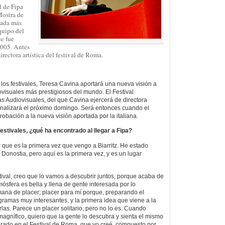
l de Fipa
Mostra de
cada más
equipo del
ue fue
2005. Antes
directora artística del festival de Roma.
os festivales, Teresa Cavina aportará una nueva visión a
ovisuales más prestigiosos del mundo. El Festival
s Audiovisuales, del que Cavina ejercerá de directora
 finalizará el próximo domingo. Será entonces cuando el
robación a la nueva visión aportada por la italiana.
festivales, ¿qué ha encontrado al llegar a Fipa?
 que es la primera vez que vengo a Biarritz. He estado
 Donostia, pero aquí es la primera vez, y es un lugar
tival, creo que lo vamos a descubrir juntos, porque acaba de
ósfera es bella y llena de gente interesada por lo
ana de placer; placer para mí porque, preparando el
gramas muy interesantes, y la primera idea que viene a la
las. Parece un placer solitario, pero no lo es. Cuando
gnífico, quiero que la gente lo descubra y sienta el mismo
urado en el Festival de Roma, que yo creé, compuesto por