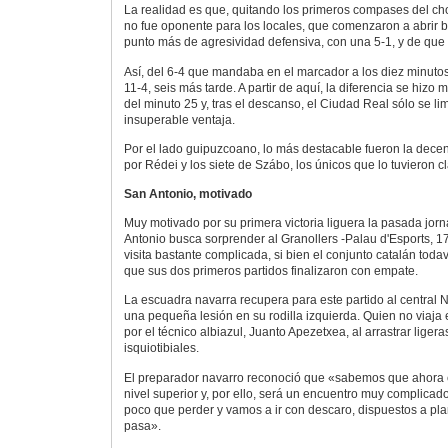
La realidad es que, quitando los primeros compases del ch
no fue oponente para los locales, que comenzaron a abrir b
punto más de agresividad defensiva, con una 5-1, y de que S
Así, del 6-4 que mandaba en el marcador a los diez minuto
11-4, seis más tarde. A partir de aquí, la diferencia se hizo
del minuto 25 y, tras el descanso, el Ciudad Real sólo se li
insuperable ventaja.
Por el lado guipuzcoano, lo más destacable fueron la dec
por Rédei y los siete de Szábo, los únicos que lo tuvieron c
San Antonio, motivado
Muy motivado por su primera victoria liguera la pasada jor
Antonio busca sorprender al Granollers -Palau d'Esports, 1
visita bastante complicada, si bien el conjunto catalán todav
que sus dos primeros partidos finalizaron con empate.
La escuadra navarra recupera para este partido al central N
una pequeña lesión en su rodilla izquierda. Quien no viaja 
por el técnico albiazul, Juanto Apezetxea, al arrastrar ligera
isquiotibiales.
El preparador navarro reconoció que «sabemos que ahora e
nivel superior y, por ello, será un encuentro muy complica
poco que perder y vamos a ir con descaro, dispuestos a plan
pasa».