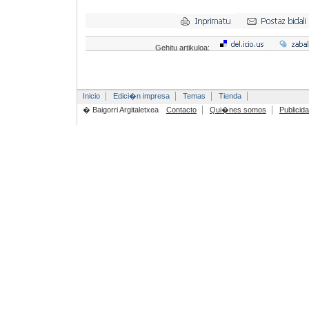
Gehitu artikuloa:
Inicio
Edici�n impresa
Temas
Tienda
� Baigorri Argitaletxea
Contacto
Qui�nes somos
Publicid