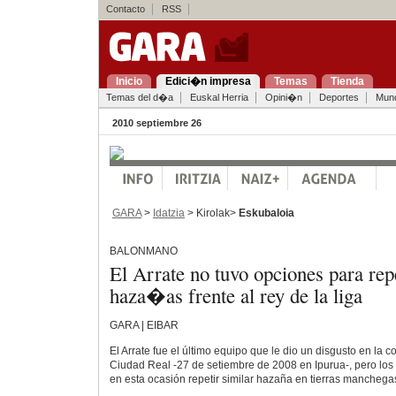
Contacto
RSS
Inicio
Edici�n impresa
Temas
Tienda
Temas del d�a
Euskal Herria
Opini�n
Deportes
Mun
2010 septiembre 26
GARA
>
Idatzia
> Kirolak>
Eskubaloia
BALONMANO
El Arrate no tuvo opciones para rep
haza�as frente al rey de la liga
GARA | EIBAR
El Arrate fue el último equipo que le dio un disgusto en la 
Ciudad Real -27 de setiembre de 2008 en Ipurua-, pero los 
en esta ocasión repetir similar hazaña en tierras manchega