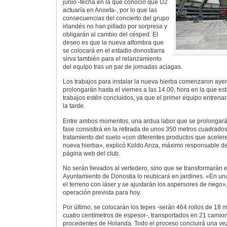
junio -fecha en la que conoció que U2
actuaría en Anoeta-, por lo que las
consecuencias del concierto del grupo
irlandés no han pillado por sorpresa y
obligarán al cambio del césped. El
deseo es que la nueva alfombra que
se colocará en el estadio donostiarra
sirva también para el relanzamiento
del equipo tras un par de jornadas aciagas.
Los trabajos para instalar la nueva hierba comenzaron ayer 
prolongarán hasta el viernes a las 14.00, hora en la que est
trabajos estén concluidos, ya que el primer equipo entrena
la tarde.
Entre ambos momentos, una ardua labor que se prolongará 
fase consistirá en la retirada de unos 350 metros cuadrados
tratamiento del suelo «con diferentes productos que aceler
nueva hierba», explicó Koldo Anza, máximo responsable de
página web del club.
No serán llevados al vertedero, sino que se transformarán 
Ayuntamiento de Donostia lo reubicará en jardines. «En un
el terreno con láser y se ajustarán los aspersores de riego
operación prevista para hoy.
Por último, se colocarán los tepes -serán 464 rollos de 18 
cuatro centímetros de espesor-, transportados en 21 camione
procedentes de Holanda. Todo el proceso concluirá una vez