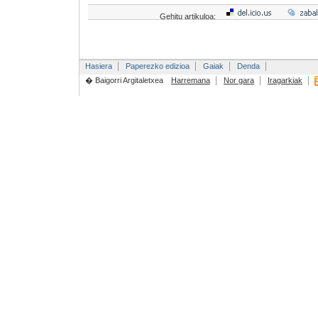
Gehitu artikuloa:
Hasiera
Paperezko edizioa
Gaiak
Denda
� Baigorri Argitaletxea
Harremana
Nor gara
Iragarkiak