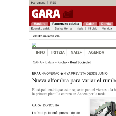
Harremana
RSS
Hasiera
Paperezko edizioa
Gaiak
Denda
Eguneko gaiak
Euskal Herria
Iritzia
Kirolak
Mundua
2010ko irailaren 29a
GARA
>
Idatzia
> Kirolak>
Real Sociedad
ERA UNA OPERACI�N YA PREVISTA DESDE JUNIO
Nueva alfombra para variar el rumb
El césped tendrá que estar repuesto para el viernes a la
la primera plantilla entrena en Anoeta por la tarde.
GARA | DONOSTIA
La Real ya lo tenía previsto desde