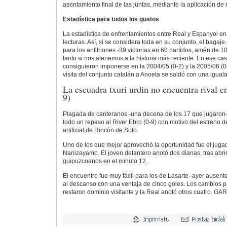
asentamiento final de las juntas, mediante la aplicación de r
Estadística para todos los gustos
La estadística de enfrentamientos entre Real y Espanyol en
lecturas. Así, si se considera toda en su conjunto, el bagaj
para los anfitriones -39 victorias en 60 partidos, amén de 1
tanto si nos atenemos a la historia más reciente. En ese cas
consiguieron imponerse en la 2004/05 (0-2) y la 2005/06 (0-
visita del conjunto catalán a Anoeta se saldó con una igual
La escuadra txuri urdin no encuentra rival e
9)
Plagada de canteranos -una decena de los 17 que jugaron-,
todo un repaso al River Ebro (0-9) con motivo del estreno 
artificial de Rincón de Soto.
Uno de los que mejor aprovechó la oportunidad fue el jug
Nanizayamo. El joven delantero anotó dos dianas, tras abrir 
guipuzcoanos en el minuto 12.
El encuentro fue muy fácil para los de Lasarte -ayer ausente
al descanso con una ventaja de cinco goles. Los cambios p
restaron dominio visitante y la Real anotó otros cuatro. GA