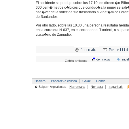
El accidente se produjo sobre las 17.10, en direcci�n Bilbo
600 cent�metros c�bicos que conduc�a la mujer se sali� 
cad�ver de la fallecida fue trasladado al Anat�mico Forens
de Santander.
Por otro lado, sobre las 10.30 una persona resultaba herida
en la carretera N-637, en el corredor del Txorierri, a su pas
vizca�no de Zamudio.
Gehitu artikuloa:
Hasiera
Paperezko edizioa
Gaiak
Denda
� Baigorri Argitaletxea
Harremana
Nor gara
Iragarkiak