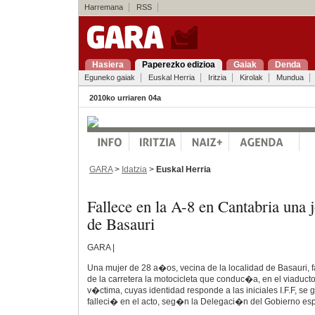
Harremana
RSS
Hasiera
Paperezko edizioa
Gaiak
Denda
Eguneko gaiak
Euskal Herria
Iritzia
Kirolak
Mundua
2010ko urriaren 04a
GARA
>
Idatzia
>
Euskal Herria
Fallece en la A-8 en Cantabria una 
de Basauri
GARA |
Una mujer de 28 a�os, vecina de la localidad de Basauri, fa
de la carretera la motocicleta que conduc�a, en el viaducto
v�ctima, cuyas identidad responde a las iniciales I.F.F, se
falleci� en el acto, seg�n la Delegaci�n del Gobierno es