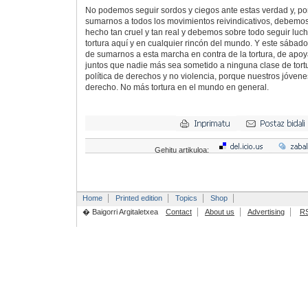
No podemos seguir sordos y ciegos ante estas verdad y, po
sumarnos a todos los movimientos reivindicativos, debemo
hecho tan cruel y tan real y debemos sobre todo seguir luch
tortura aquí y en cualquier rincón del mundo. Y este sábad
de sumarnos a esta marcha en contra de la tortura, de apoya
juntos que nadie más sea sometido a ninguna clase de tortu
política de derechos y no violencia, porque nuestros jóven
derecho. No más tortura en el mundo en general.
Gehitu artikuloa:
Home
Printed edition
Topics
Shop
� Baigorri Argitaletxea
Contact
About us
Advertising
R