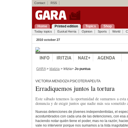
Contact
RSS
Home
Printed edition
Topics
Shop
Today topics
Euskal Herria
Opinion
Sports
World
C
2010 october 27
GARA
>
Idatzia
> Iritzia>
Jo puntua
VICTORIA MENDOZA PSICOTERAPEUTA
Erradiquemos juntos la tortura
Este sábado tenemos la oportunidad de sumarnos a esta 
denuncia y de exigir juntos que nadie más sea sometido a
Nuevas detenciones de jóvenes independentistas, el espect
acostumbrados con cada una de las detenciones, con esa a
haciendo notar quién tiene el poder, mas no la razón; hac
vale no intervenir porque nos sumamos a la lista inagotabl