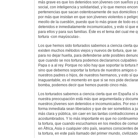
más grave es que los detenidos son jóvenes con sueños y 
social, con inteligencia y solidaridad, y lo que menos enco
pertenencias que sacan ostentosamente de sus domicilios
por más que insistan en que son jóvenes violentos o peligro
meollo de la cuestión, puesto que lo más grave de todo es 
detenidos e inmediatamente incomunicados, y esto sí que es
para ellos y para sus familias. Éste es el tema del cual me 
tortura -con mayúsculas-.
Los que hemos sido torturados sabemos a ciencia cierta que 
existen muchos métodos viejos y nuevos de tortura, que se 
para no dejar huella, para defenderse ante posibles denun
que cuando se nos tortura podemos declararnos culpables 
Papa o a al rey. Porque no sólo hay que soportar la tortura
sino que debemos soportar la tortura de nuestros amigos 
nuestros padres o hijos, de nuestros hermanos, y esto sí qu
inaguantable, es el momento en que si se nos pide declar
bomba, podemos decir que hemos puesto cinco más.
Los torturados sabemos a ciencia cierta que en España sí s
nuestra preocupación está más que argumentada y docum
nuestros jóvenes son detenidos e incomunicados. Por es
forma inmediata sean liberados y que de ser sometidos a ju
más clara y pública, sin caer en las tantas contradicciones 
acostumbrados. Y lo más importante es que no continuemo
la tortura, que cuando escuchamos en los medios de comun
en África, Asia o cualquier otro país, seamos conscientes d
la tortura, en este país llamado del primer mundo, civilizad