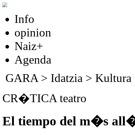
Info
opinion
Naiz+
Agenda
GARA
>
Idatzia
>
Kultura
CR�TICA teatro
El tiempo del m�s all