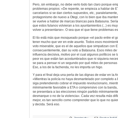
Pero, sin embargo, no debe verlo todo tan claro porque em
problemas propios: «De repente, se empieza a hablar de E
carcelarios si se dan ciertos supuestos, etc.; paralelamente
protagonismo de nuevo a Otegi, con lo bien que iba mantener
se vuelve a hablar de marcas blancas para Batasuna. Sería 
que estos fulanos volvieran a los ayuntamientos (...) es m
volver a presentarse». O sea que el que tiene problemas es 
El tío está más que mosqueado porque «el pacto entre el g
tener mucho que ver en este asunto. Todos esos movimiento
voto miserable, que es el de aquellos que simpatizan con E
consecuentemente, dan su voto a Batasuna. Esos miles de
influencia decisiva, motivo por el cual algunos políticos se
peor es que están tan acostumbrados que ni siquiera necesi
se para a pensar ni un segundo por qué miles de personas 
Eso, a los de la fachenda, no les importa un higo.
Y para el final deja una perla de las dignas de estar en la A
«Mientras la policía no haya desmantelado por completo a 
siga pretendiendo cobrar el impuesto revolucionario, mien
mínimamente favorable a ETA o comprensivo con la banda, 
se presentara a las elecciones ningún partido mínimament
desmarque o no de la violencia». Cada vez resulta más difíc
mejor, es tan sencillo como comprender que lo que no quie
y decida. Será eso.