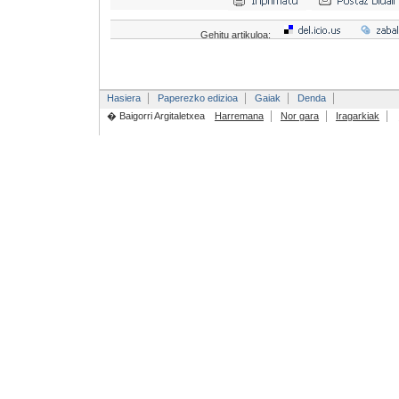
Gehitu artikuloa:
Hasiera
Paperezko edizioa
Gaiak
Denda
� Baigorri Argitaletxea
Harremana
Nor gara
Iragarkiak