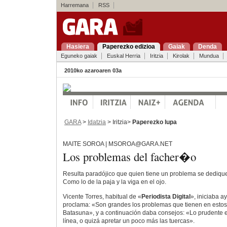
Harremana
RSS
Hasiera
Paperezko edizioa
Gaiak
Denda
Eguneko gaiak
Euskal Herria
Iritzia
Kirolak
Mundua
2010ko azaroaren 03a
GARA
>
Idatzia
> Iritzia>
Paperezko lupa
MAITE SOROA | MSOROA@GARA.NET
Los problemas del facher�o
Resulta paradójico que quien tiene un problema se dedique
Como lo de la paja y la viga en el ojo.
Vicente Torres, habitual de «
Periodista Digital
», iniciaba a
proclama: «Son grandes los problemas que tienen en esto
Batasuna», y a continuación daba consejos: «Lo prudente e
línea, o quizá apretar un poco más las tuercas».