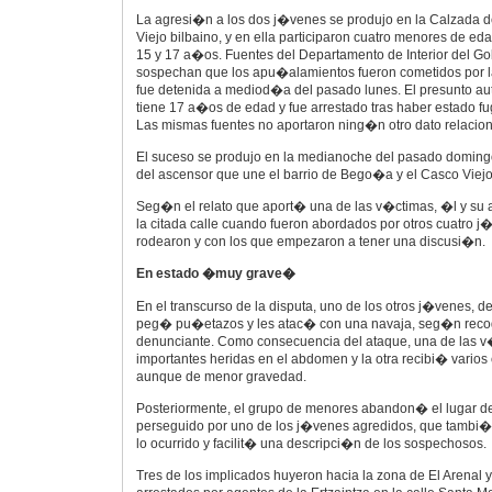
La agresi�n a los dos j�venes se produjo en la Calzada d
Viejo bilbaino, y en ella participaron cuatro menores de e
15 y 17 a�os. Fuentes del Departamento de Interior del G
sospechan que los apu�alamientos fueron cometidos por l
fue detenida a mediod�a del pasado lunes. El presunto au
tiene 17 a�os de edad y fue arrestado tras haber estado fu
Las mismas fuentes no aportaron ning�n otro dato relacion
El suceso se produjo en la medianoche del pasado doming
del ascensor que une el barrio de Bego�a y el Casco Viejo
Seg�n el relato que aport� una de las v�ctimas, �l y su
la citada calle cuando fueron abordados por otros cuatro j
rodearon y con los que empezaron a tener una discusi�n.
En estado �muy grave�
En el transcurso de la disputa, uno de los otros j�venes, 
peg� pu�etazos y les atac� con una navaja, seg�n recoge
denunciante. Como consecuencia del ataque, una de las v
importantes heridas en el abdomen y la otra recibi� varios 
aunque de menor gravedad.
Posteriormente, el grupo de menores abandon� el lugar de
perseguido por uno de los j�venes agredidos, que tambi�n
lo ocurrido y facilit� una descripci�n de los sospechosos.
Tres de los implicados huyeron hacia la zona de El Arenal