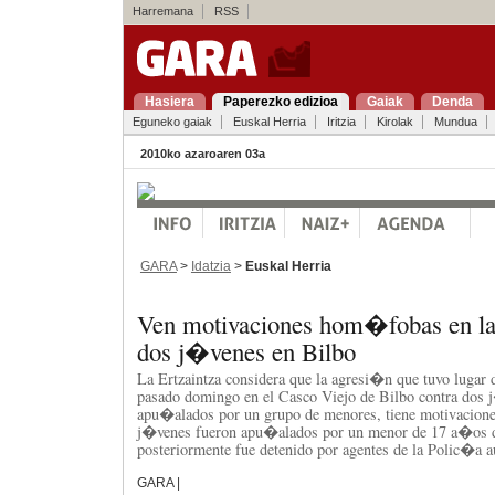
Harremana
RSS
Hasiera
Paperezko edizioa
Gaiak
Denda
Eguneko gaiak
Euskal Herria
Iritzia
Kirolak
Mundua
2010ko azaroaren 03a
GARA
>
Idatzia
>
Euskal Herria
Ven motivaciones hom�fobas en la
dos j�venes en Bilbo
La Ertzaintza considera que la agresi�n que tuvo lugar 
pasado domingo en el Casco Viejo de Bilbo contra dos 
apu�alados por un grupo de menores, tiene motivaci
j�venes fueron apu�alados por un menor de 17 a�os 
posteriormente fue detenido por agentes de la Polic�a
GARA |