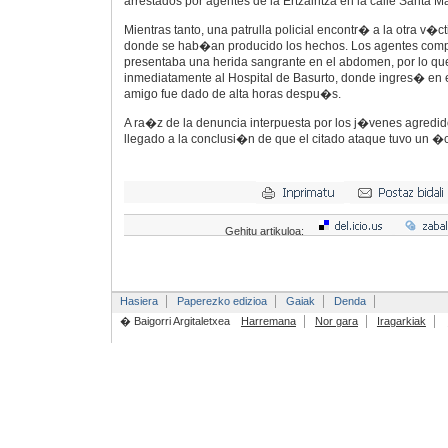
arrestados por agentes de la Ertzaintza en la calle Santa 
Mientras tanto, una patrulla policial encontr� a la otra v�c
donde se hab�an producido los hechos. Los agentes comp
presentaba una herida sangrante en el abdomen, por lo que
inmediatamente al Hospital de Basurto, donde ingres� en 
amigo fue dado de alta horas despu�s.
A ra�z de la denuncia interpuesta por los j�venes agredido
llegado a la conclusi�n de que el citado ataque tuvo u
Gehitu artikuloa:
Hasiera
Paperezko edizioa
Gaiak
Denda
� Baigorri Argitaletxea
Harremana
Nor gara
Iragarkiak