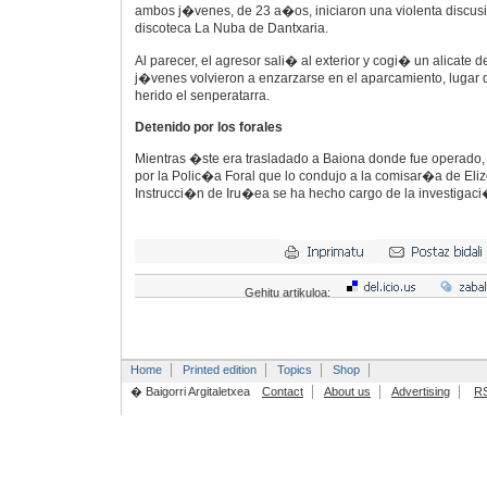
ambos j�venes, de 23 a�os, iniciaron una violenta discusi�
discoteca La Nuba de Dantxaria.
Al parecer, el agresor sali� al exterior y cogi� un alicate
j�venes volvieron a enzarzarse en el aparcamiento, lugar
herido el senperatarra.
Detenido por los forales
Mientras �ste era trasladado a Baiona donde fue operado, 
por la Polic�a Foral que lo condujo a la comisar�a de Eli
Instrucci�n de Iru�ea se ha hecho cargo de la investigaci
Gehitu artikuloa:
Home
Printed edition
Topics
Shop
� Baigorri Argitaletxea
Contact
About us
Advertising
R