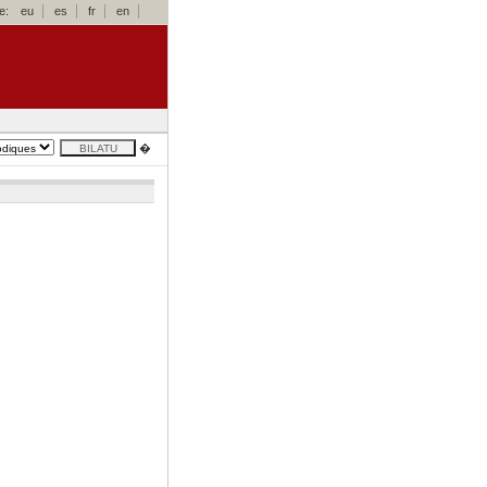
e:
eu
es
fr
en
�