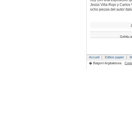
hoy con una exposición qu
Jesús Villa Rojo y Carlos 
ocho piezas del autor itali
Gehitu a
Accueil
Edition papier
M
� Baigorri Argitaletxea
Cont