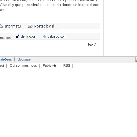
e correrá a cargo de los compositores y críticos musicales
Villasol y que precederá un concierto donde se interptetarán
ano.
rtikuloa:
ati�res
Boutique
act
Qui sommes nous
Publicit�
RSS