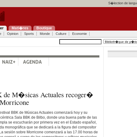
S�lection de langu
ier
Mati�res
Boutique
e
Opinion
Sports
Monde
Culture
Economie
BK de M�sicas Actuales recoger�
 Morricone
Festival BBK de Músicas Actuales comenzará hoy y su
a céntrica Sala BBK de Bilbo, donde una buena parte de las
pla se escucharán por primera vez en el Estado español,
da monográfica que se dedicará a la figura del compositor
 La sesión sobre Morricone comenzará a las 17.00 horas de