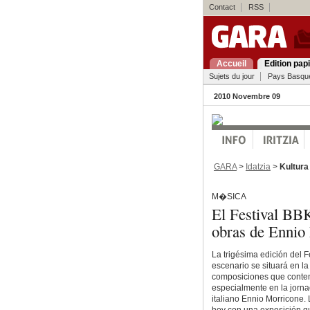
Contact
RSS
Accueil
Edition pap
Sujets du jour
Pays Basqu
2010 Novembre 09
GARA
>
Idatzia
>
Kultura
M�SICA
El Festival B
obras de Ennio
La trigésima edición del 
escenario se situará en l
composiciones que contem
especialmente en la jorna
italiano Ennio Morricone.