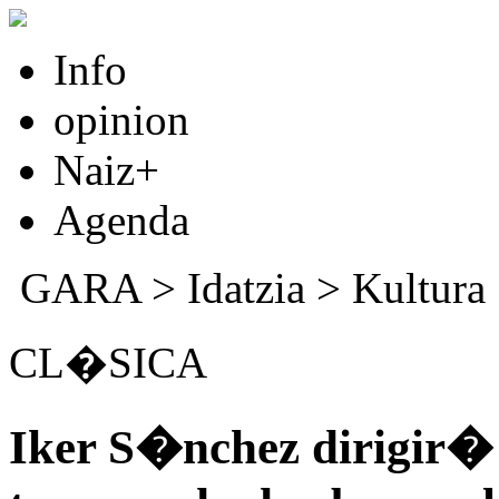
Info
opinion
Naiz+
Agenda
GARA
>
Idatzia
>
Kultura
CL�SICA
Iker S�nchez dirigir� 