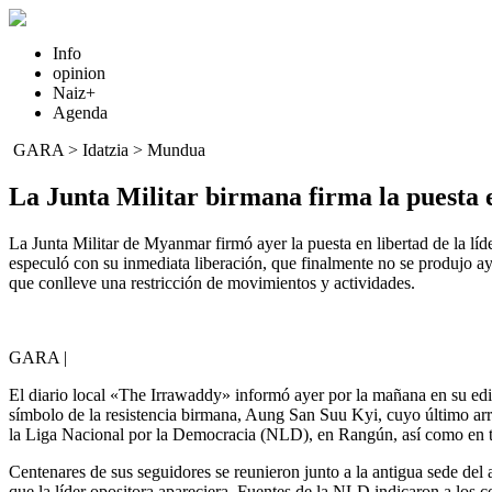
Info
opinion
Naiz+
Agenda
GARA
>
Idatzia
>
Mundua
La Junta Militar birmana firma la puesta 
La Junta Militar de Myanmar firmó ayer la puesta en libertad de la lí
especuló con su inmediata liberación, que finalmente no se produjo ayer
que conlleve una restricción de movimientos y actividades.
GARA |
El diario local «The Irrawaddy» informó ayer por la mañana en su edici
símbolo de la resistencia birmana, Aung San Suu Kyi, cuyo último arres
la Liga Nacional por la Democracia (NLD), en Rangún, así como en tor
Centenares de sus seguidores se reunieron junto a la antigua sede de
que la líder opositora apareciera. Fuentes de la NLD indicaron a los 