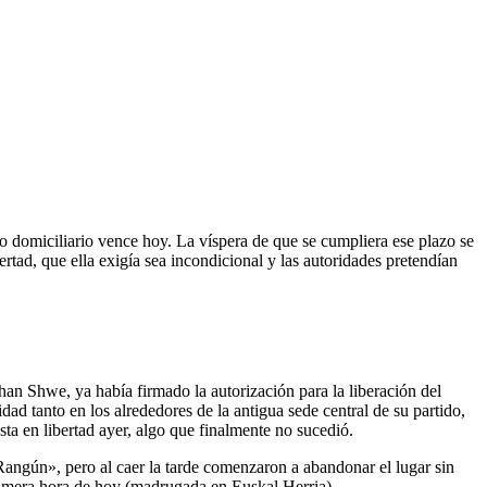
o domiciliario vence hoy. La víspera de que se cumpliera ese plazo se
ertad, que ella exigía sea incondicional y las autoridades pretendían
han Shwe, ya había firmado la autorización para la liberación del
ad tanto en los alrededores de la antigua sede central de su partido,
a en libertad ayer, algo que finalmente no sucedió.
angún», pero al caer la tarde comenzaron a abandonar el lugar sin
primera hora de hoy (madrugada en Euskal Herria).