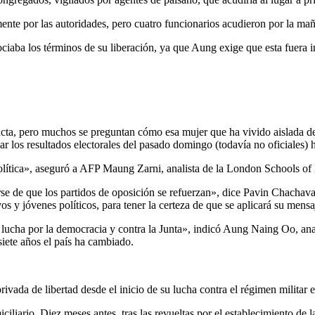
nte por las autoridades, pero cuatro funcionarios acudieron por la maña
ciaba los términos de su liberación, ya que Aung exige que esta fuera in
ta, pero muchos se preguntan cómo esa mujer que ha vivido aislada del
ar los resultados electorales del pasado domingo (todavía no oficiales) 
 política», aseguró a AFP Maung Zarni, analista de la London Schools 
se de que los partidos de oposición se refuerzan», dice Pavin Chachaval
 y jóvenes políticos, para tener la certeza de que se aplicará su mensa
la lucha por la democracia y contra la Junta», indicó Aung Naing Oo, an
 siete años el país ha cambiado.
ivada de libertad desde el inicio de su lucha contra el régimen militar 
ciliario. Diez meses antes, tras las revueltas por el establecimiento de 