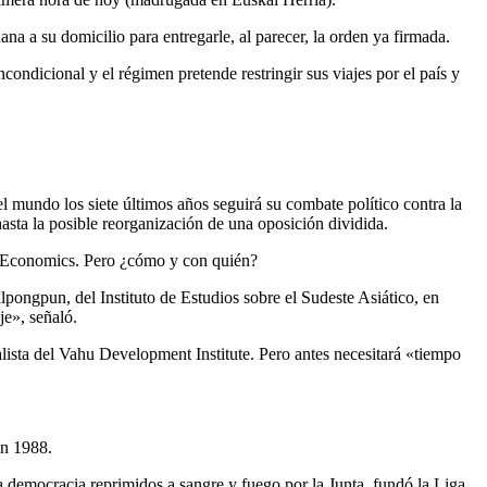
na a su domicilio para entregarle, al parecer, la orden ya firmada.
condicional y el régimen pretende restringir sus viajes por el país y
 mundo los siete últimos años seguirá su combate político contra la
hasta la posible reorganización de una oposición dividida.
of Economics. Pero ¿cómo y con quién?
pongpun, del Instituto de Estudios sobre el Sudeste Asiático, en
je», señaló.
alista del Vahu Development Institute. Pero antes necesitará «tiempo
en 1988.
la democracia reprimidos a sangre y fuego por la Junta, fundó la Liga