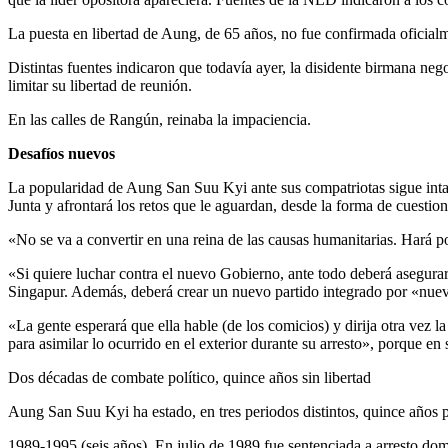
La puesta en libertad de Aung, de 65 años, no fue confirmada oficialme
Distintas fuentes indicaron que todavía ayer, la disidente birmana nego
limitar su libertad de reunión.
En las calles de Rangún, reinaba la impaciencia.
Desafíos nuevos
La popularidad de Aung San Suu Kyi ante sus compatriotas sigue intac
Junta y afrontará los retos que le aguardan, desde la forma de cuestion
«No se va a convertir en una reina de las causas humanitarias. Hará
«Si quiere luchar contra el nuevo Gobierno, ante todo deberá asegurar
Singapur. Además, deberá crear un nuevo partido integrado por «nuevos
«La gente esperará que ella hable (de los comicios) y dirija otra vez 
para asimilar lo ocurrido en el exterior durante su arresto», porque en
Dos décadas de combate político, quince años sin libertad
Aung San Suu Kyi ha estado, en tres periodos distintos, quince años pr
1989-1995 (seis años). En julio de 1989 fue sentenciada a arresto domi