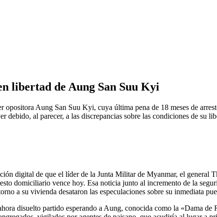
en libertad de Aung San Suu Kyi
der opositora Aung San Suu Kyi, cuya última pena de 18 meses de arrest
 debido, al parecer, a las discrepancias sobre las condiciones de su lib
ón digital de que el líder de la Junta Militar de Myanmar, el general T
to domiciliario vence hoy. Esa noticia junto al incremento de la segurid
no a su vivienda desataron las especulaciones sobre su inmediata puest
l ahora disuelto partido esperando a Aung, conocida como la «Dama de R
congregados, vigilados por agentes de paisano, que acudiría al lugar a 