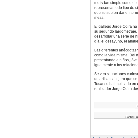
motiv tan simple como el 
representar todo tipo de s
que se suelen dar en torn
mesa.
El gallego Jorge Coira ha
su segundo largometraje,
desarrollar una serie de h
día: el desayuno, el almue
Las diferentes anécdotas 
como la vida misma. Del 
presentando a niños, jóv
igualmente a las relacion
Se ven situaciones curiosa
un artista callejero que 
Tosar se ha implicado en 
realizador Jorge Coira des
Gehitu a