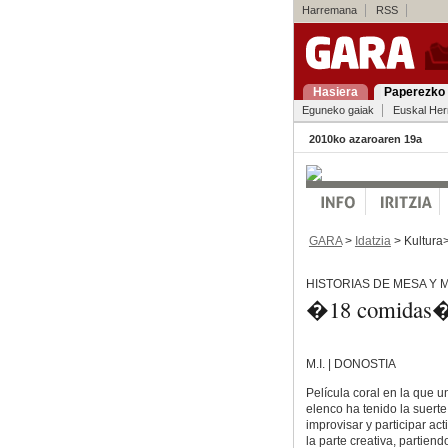
Harremana
RSS
Hasiera
Paperezko 
Eguneko gaiak
Euskal Her
2010ko azaroaren 19a
GARA
>
Idatzia
> Kultura
HISTORIAS DE MESA Y 
�18 comidas
M.I. | DONOSTIA
Película coral en la que u
elenco ha tenido la suert
improvisar y participar ac
la parte creativa, partiend