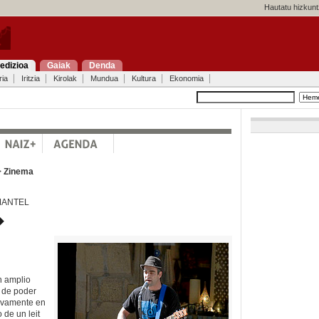
Hautatu hizkunt
edizioa
Gaiak
Denda
ria
Iritzia
Kirolak
Mundua
Kultura
Ekonomia
>
Zinema
MANTEL
�
n amplio
e de poder
tivamente en
o de un leit