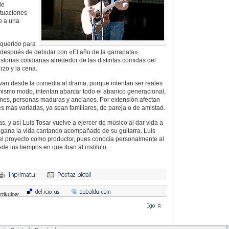
de
ituaciones
o a una
 querido para
 después de debutar con «El año de la garrapata»,
istorias cotidianas alrededor de las distintas comidas del
rzo y la cena.
van desde la comedia al drama, porque intentan ser reales
mismo modo, intentan abarcar todo el abanico generacional,
enes, personas maduras y ancianos. Por extensión afectan
es más variadas, ya sean familiares, de pareja o de amistad.
s, y así Luis Tosar vuelve a ejercer de músico al dar vida a
se gana la vida cantando acompañado de su guitarra. Luis
el proyecto como productor, pues conocía personalmente al
de los tiempos en que iban al instituto.
rtikuloa: