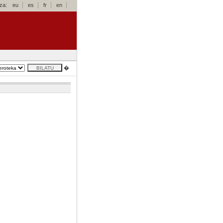
za:
eu
es
fr
en
�