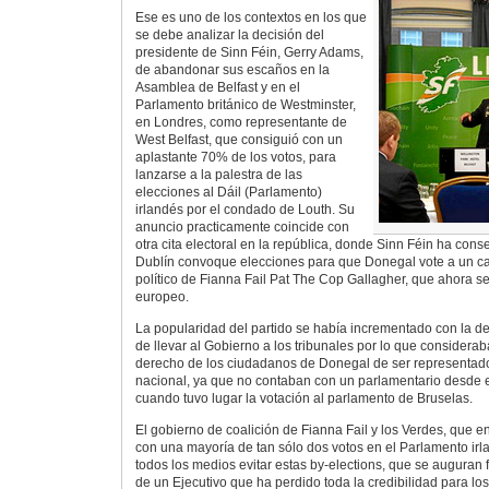
Ese es uno de los contextos en los que
se debe analizar la decisión del
presidente de Sinn Féin, Gerry Adams,
de abandonar sus escaños en la
Asamblea de Belfast y en el
Parlamento británico de Westminster,
en Londres, como representante de
West Belfast, que consiguió con un
aplastante 70% de los votos, para
lanzarse a la palestra de las
elecciones al Dáil (Parlamento)
irlandés por el condado de Louth. Su
anuncio practicamente coincide con
otra cita electoral en la república, donde Sinn Féin ha con
Dublín convoque elecciones para que Donegal vote a un can
político de Fianna Fail Pat The Cop Gallagher, que ahora s
europeo.
La popularidad del partido se había incrementado con la de
de llevar al Gobierno a los tribunales por lo que considerab
derecho de los ciudadanos de Donegal de ser representados
nacional, ya que no contaban con un parlamentario desde el
cuando tuvo lugar la votación al parlamento de Bruselas.
El gobierno de coalición de Fianna Fail y los Verdes, que 
con una mayoría de tan sólo dos votos en el Parlamento irl
todos los medios evitar estas by-elections, que se auguran f
de un Ejecutivo que ha perdido toda la credibilidad para l