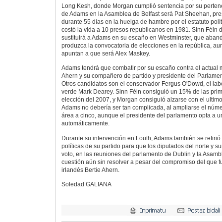
Long Kesh, donde Morgan cumplió sentencia por su pertenenc
de Adams en la Asamblea de Belfast será Pat Sheehan, preso
durante 55 días en la huelga de hambre por el estatuto polít
costó la vida a 10 presos republicanos en 1981. Sinn Féin 
sustituirá a Adams en su escaño en Westminster, que aba
produzca la convocatoria de elecciones en la república, a
apuntan a que será Alex Maskey.
Adams tendrá que combatir por su escaño contra el actual m
Ahern y su compañero de partido y presidente del Parlamen
Otros candidatos son el conservador Fergus O'Dowd, el labo
verde Mark Dearey. Sinn Féin consiguió un 15% de las prim
elección del 2007, y Morgan consiguió alzarse con el ultim
Adams no debería ser tan complicada, al ampliarse el núm
área a cinco, aunque el presidente del parlamento opta a 
automáticamente.
Durante su intervención en Louth, Adams también se refirió
políticas de su partido para que los diputados del norte y s
voto, en las reuniones del parlamento de Dublin y la Asamb
cuestión aún sin resolver a pesar del compromiso del que f
irlandés Bertie Ahern.
Soledad GALIANA