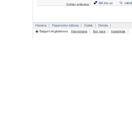
Gehitu artikuloa:
Hasiera
Paperezko edizioa
Gaiak
Denda
� Baigorri Argitaletxea
Harremana
Nor gara
Iragarkiak