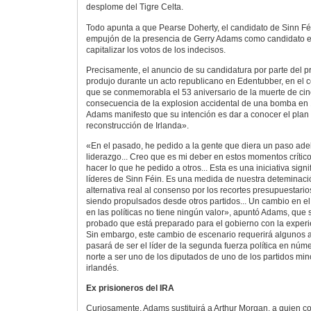
desplome del Tigre Celta.
Todo apunta a que Pearse Doherty, el candidato de Sinn Féi
empujón de la presencia de Gerry Adams como candidato en
capitalizar los votos de los indecisos.
Precisamente, el anuncio de su candidatura por parte del p
produjo durante un acto republicano en Edentubber, en el 
que se conmemorabla el 53 aniversario de la muerte de ci
consecuencia de la explosion accidental de una bomba en 1
Adams manifesto que su intención es dar a conocer el plan
reconstrucción de Irlanda».
«En el pasado, he pedido a la gente que diera un paso ade
liderazgo... Creo que es mi deber en estos momentos crític
hacer lo que he pedido a otros... Esta es una iniciativa signi
líderes de Sinn Féin. Es una medida de nuestra deteminac
alternativa real al consenso por los recortes presupuestar
siendo propulsados desde otros partidos... Un cambio en e
en las políticas no tiene ningún valor», apuntó Adams, que
probado que está preparado para el gobierno con la experie
Sin embargo, este cambio de escenario requerirá algunos 
pasará de ser el líder de la segunda fuerza política en núm
norte a ser uno de los diputados de uno de los partidos min
irlandés.
Ex prisioneros del IRA
Curiosamente, Adams sustituirá a Arthur Morgan, a quien co