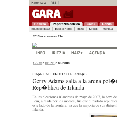
Harremana
RSS
Hasiera
Paperezko edizioa
Gaiak
Denda
Eguneko gaiak
Euskal Herria
Iritzia
Kirolak
Mundua
2010ko azaroaren 21a
GARA
>
Idatzia
>
Mundua
CR�NICA EL PROCESO IRLAND�S
Gerry Adams salta a la arena pol�t
Rep�blica de Irlanda
En las elecciones irlandesas de mayo de 2007, la baza de
Féin, aireada por los medios, fue que el partido republic
este lado de la frontera, ya que la mayoría de sus dirigen
Irlanda.