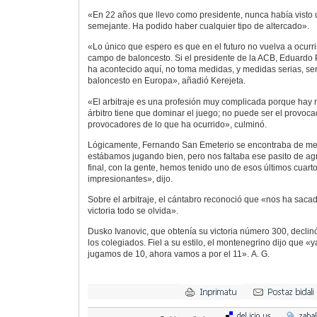
«En 22 años que llevo como presidente, nunca había visto u
semejante. Ha podido haber cualquier tipo de altercado».
«Lo único que espero es que en el futuro no vuelva a ocurri
campo de baloncesto. Si el presidente de la ACB, Eduardo 
ha acontecido aquí, no toma medidas, y medidas serias, se
baloncesto en Europa», añadió Kerejeta.
«El arbitraje es una profesión muy complicada porque hay 
árbitro tiene que dominar el juego; no puede ser el provocado
provocadores de lo que ha ocurrido», culminó.
Lógicamente, Fernando San Emeterio se encontraba de me
estábamos jugando bien, pero nos faltaba ese pasito de agr
final, con la gente, hemos tenido uno de esos últimos cuart
impresionantes», dijo.
Sobre el arbitraje, el cántabro reconoció que «nos ha sacad
victoria todo se olvida».
Dusko Ivanovic, que obtenía su victoria número 300, decli
los colegiados. Fiel a su estilo, el montenegrino dijo que «y
jugamos de 10, ahora vamos a por el 11». A. G.