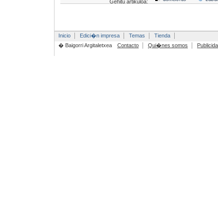
Gehitu artikuloa:
Inicio
Edici�n impresa
Temas
Tienda
� Baigorri Argitaletxea
Contacto
Qui�nes somos
Publicid