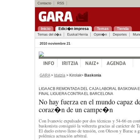
Contacto
RSS
Inicio
Edici�n impresa
Temas
Tienda
Temas del d�a
Euskal Herria
Opini�n
Deportes
Mun
2010 noviembre 21
GARA
>
Idatzia
> Kirolak>
Baskonia
LIGA ACB REMONTADA DEL CAJA LABORAL BASKONIA E
FINAL LIGUERA CONTRA EL BARCELONA
No hay fuerza en el mundo capaz d
coraz�n de un campe�n
Con Ivanovic expulsado por dos técnicas y 54-66 en cont
baskonista consiguió la voltereta gracias al carácter de 
El duelo estuvo lleno de tensión, con Oleson y Barac a 
polémica actuación arbitral.