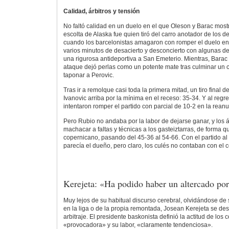
Calidad, árbitros y tensión
No faltó calidad en un duelo en el que Oleson y Barac mostr
escolta de Alaska fue quien tiró del carro anotador de los d
cuando los barcelonistas amagaron con romper el duelo en 
varios minutos de desacierto y desconcierto con algunas de
una rigurosa antideportiva a San Emeterio. Mientras, Barac i
ataque dejó perlas como un potente mate tras culminar un 
taponar a Perovic.
Tras ir a remolque casi toda la primera mitad, un tiro final 
Ivanovic arriba por la mínima en el receso: 35-34. Y al regre
intentaron romper el partido con parcial de 10-2 en la rean
Pero Rubio no andaba por la labor de dejarse ganar, y los 
machacar a faltas y técnicas a los gasteiztarras, de forma q
copernicano, pasando del 45-36 al 54-66. Con el partido al 
parecía el dueño, pero claro, los culés no contaban con el
Kerejeta: «Ha podido haber un altercado por 
Muy lejos de su habitual discurso cerebral, olvidándose d
en la liga o de la propia remontada, Josean Kerejeta se de
arbitraje. El presidente baskonista definió la actitud de los
«provocadora» y su labor, «claramente tendenciosa».