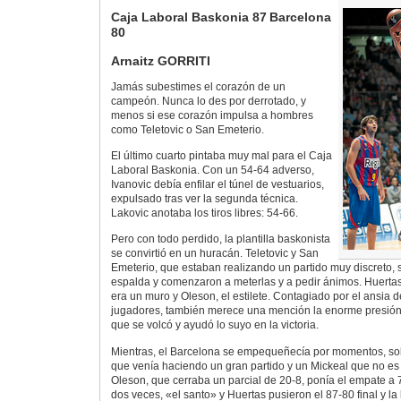
Caja Laboral Baskonia 87
Barcelona
80
Arnaitz GORRITI
Jamás subestimes el corazón de un
campeón. Nunca lo des por derrotado, y
menos si ese corazón impulsa a hombres
como Teletovic o San Emeterio.
El último cuarto pintaba muy mal para el Caja
Laboral Baskonia. Con un 54-64 adverso,
Ivanovic debía enfilar el túnel de vestuarios,
expulsado tras ver la segunda técnica.
Lakovic anotaba los tiros libres: 54-66.
Pero con todo perdido, la plantilla baskonista
se convirtió en un huracán. Teletovic y San
Emeterio, que estaban realizando un partido muy discreto, 
espalda y comenzaron a meterlas y a pedir ánimos. Huertas
era un muro y Oleson, el estilete. Contagiado por el ansia 
jugadores, también merece una mención la enorme presión
que se volcó y ayudó lo suyo en la victoria.
Mientras, el Barcelona se empequeñecía por momentos, so
que venía haciendo un gran partido y un Mickeal que no es 
Oleson, que cerraba un parcial de 20-8, ponía el empate a 7
dos veces, «el santo» y Huertas pusieron el 87-80 final y la