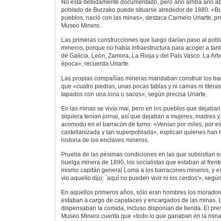
No está debidamente documentado, pero año arriba año aba
poblado de Burzako puede situarse alrededor de 1880. «Bu
pueblos, nació con las minas», destaca Carmelo Uriarte, p
Museo Minero.
Las primeras construcciones que luego darían paso al pob
mineros, porque no había infraestructura para acoger a ta
de Galicia, León, Zamora, La Rioja y del País Vasco. La Arb
época», recuerda Uriarte.
Las propias compañías mineras mandaban construir los ba
que «cuatro piedras, unas pocas tablas y ni camas ni literas
tapados con una lona o sacos», según precisa Uriarte.
En las minas se vivía mal, pero en los pueblos que dejaban
siquiera tenían jornal, así que dejaban a mujeres, madres 
acomodo en el barracón de turno. «Venían por miles, por es
castellanizada y tan superpoblada», explican quienes han t
historia de los enclaves mineros.
Prueba de las pésimas condiciones en las que subsistían e
huelga minera de 1890, los socialistas que estaban al frente
mismo capitán general Loma a los barracones mineros, y es
vio aquello dijo: `aquí no pueden vivir ni los cerdos'», segú
En aquellos primeros años, sólo eran hombres los morador
estaban a cargo de capataces y encargados de las minas.
dispensaban la comida, incluso disponían de tienda. El pre
Museo Minero cuenta que «todo lo que ganaban en la mina 