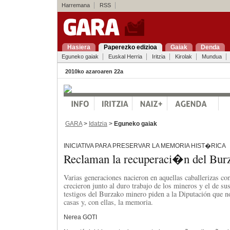
Harremana
RSS
Hasiera
Paperezko edizioa
Gaiak
Denda
Eguneko gaiak
Euskal Herria
Iritzia
Kirolak
Mundua
2010ko azaroaren 22a
GARA
>
Idatzia
>
Eguneko gaiak
INICIATIVA PARA PRESERVAR LA MEMORIA HIST�RICA
Reclaman la recuperaci�n del Bur
Varias generaciones nacieron en aquellas caballerizas con
crecieron junto al duro trabajo de los mineros y el de s
testigos del Burzako minero piden a la Diputación que no
casas y, con ellas, la memoria.
Nerea GOTI