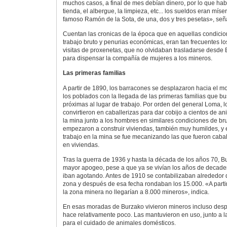
muchos casos, a final de mes debían dinero, por lo que ha
tienda, el albergue, la limpieza, etc... los sueldos eran mís
famoso Ramón de la Sota, de una, dos y tres pesetas», señ
Cuentan las cronicas de la época que en aquellas condici
trabajo bruto y penurias económicas, eran tan frecuentes lo
visitas de proxenetas, que no olvidaban trasladarse desde B
para dispensar la compañía de mujeres a los mineros.
Las primeras familias
A partir de 1890, los barracones se desplazaron hacia el m
los poblados con la llegada de las primeras familias que b
próximas al lugar de trabajo. Por orden del general Loma, 
convirtieron en caballerizas para dar cobijo a cientos de a
la mina junto a los hombres en similares condiciones de bru
empezaron a construir viviendas, también muy humildes, y 
trabajo en la mina se fue mecanizando las que fueron cabal
en viviendas.
Tras la guerra de 1936 y hasta la década de los años 70, B
mayor apogeo, pese a que ya se vivían los años de decade
iban agotando. Antes de 1910 se contabilizaban alrededor 
zona y después de esa fecha rondaban los 15.000. «A partir
la zona minera no llegarían a 8.000 mineros», indica.
En esas moradas de Burzako vivieron mineros incluso desp
hace relativamente poco. Las mantuvieron en uso, junto a l
para el cuidado de animales domésticos.