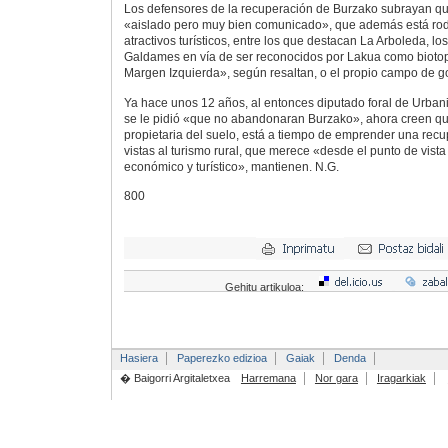
Los defensores de la recuperación de Burzako subrayan qu
«aislado pero muy bien comunicado», que además está rod
atractivos turísticos, entre los que destacan La Arboleda, l
Galdames en vía de ser reconocidos por Lakua como biotop
Margen Izquierda», según resaltan, o el propio campo de go
Ya hace unos 12 años, al entonces diputado foral de Urban
se le pidió «que no abandonaran Burzako», ahora creen que
propietaria del suelo, está a tiempo de emprender una recu
vistas al turismo rural, que merece «desde el punto de vista h
económico y turístico», mantienen. N.G.
800
Gehitu artikuloa:
Hasiera
Paperezko edizioa
Gaiak
Denda
� Baigorri Argitaletxea
Harremana
Nor gara
Iragarkiak