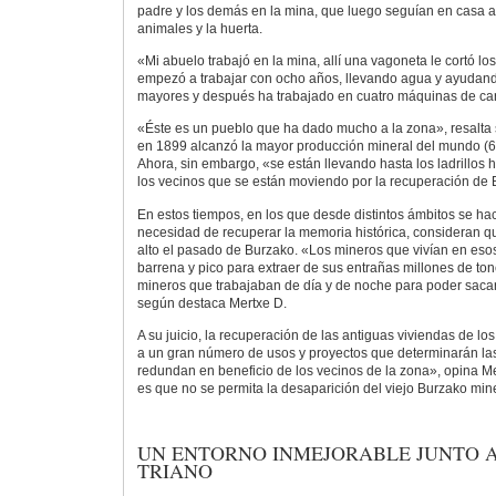
padre y los demás en la mina, que luego seguían en casa a
animales y la huerta.
«Mi abuelo trabajó en la mina, allí una vagoneta le cortó lo
empezó a trabajar con ocho años, llevando agua y ayudand
mayores y después ha trabajado en cuatro máquinas de c
«Éste es un pueblo que ha dado mucho a la zona», resalta 
en 1899 alcanzó la mayor producción mineral del mundo (6,
Ahora, sin embargo, «se están llevando hasta los ladrillo
los vecinos que se están moviendo por la recuperación de 
En estos tiempos, en los que desde distintos ámbitos se ha
necesidad de recuperar la memoria histórica, consideran q
alto el pasado de Burzako. «Los mineros que vivían en eso
barrena y pico para extraer de sus entrañas millones de to
mineros que trabajaban de día y de noche para poder sacar
según destaca Mertxe D.
A su juicio, la recuperación de las antiguas viviendas de l
a un gran número de usos y proyectos que determinarán las 
redundan en beneficio de los vecinos de la zona», opina Me
es que no se permita la desaparición del viejo Burzako min
UN ENTORNO INMEJORABLE JUNTO A
TRIANO