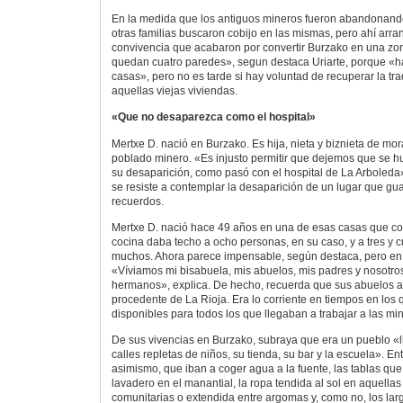
En la medida que los antiguos mineros fueron abandonand
otras familias buscaron cobijo en las mismas, pero ahí arr
convivencia que acabaron por convertir Burzako en una zona
quedan cuatro paredes», segun destaca Uriarte, porque «h
casas», pero no es tarde si hay voluntad de recuperar la tr
aquellas viejas viviendas.
«Que no desaparezca como el hospital»
Mertxe D. nació en Burzako. Es hija, nieta y biznieta de mo
poblado minero. «Es injusto permitir que dejemos que se h
su desaparición, como pasó con el hospital de La Arboleda
se resiste a contemplar la desaparición de un lugar que 
recuerdos.
Mertxe D. nació hace 49 años en una de esas casas que co
cocina daba techo a ocho personas, en su caso, y a tres y cu
muchos. Ahora parece impensable, según destaca, pero en o
«Víviamos mi bisabuela, mis abuelos, mis padres y nosotro
hermanos», explica. De hecho, recuerda que sus abuelos a
procedente de La Rioja. Era lo corriente en tiempos en los
disponibles para todos los que llegaban a trabajar a las mi
De sus vivencias en Burzako, subraya que era un pueblo «ll
calles repletas de niños, su tienda, su bar y la escuela». En
asimismo, que iban a coger agua a la fuente, las tablas qu
lavadero en el manantial, la ropa tendida al sol en aquella
comunitarias o extendida entre argomas y, como no, los lar