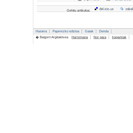
Gehitu artikuloa:
Hasiera
Paperezko edizioa
Gaiak
Denda
� Baigorri Argitaletxea
Harremana
Nor gara
Iragarkiak