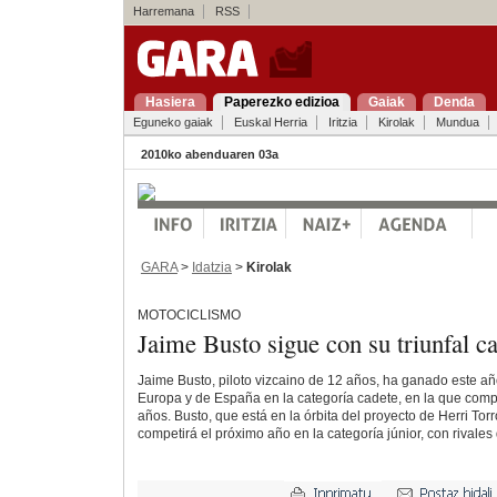
Harremana
RSS
Hasiera
Paperezko edizioa
Gaiak
Denda
Eguneko gaiak
Euskal Herria
Iritzia
Kirolak
Mundua
2010ko abenduaren 03a
GARA
>
Idatzia
>
Kirolak
MOTOCICLISMO
Jaime Busto sigue con su triunfal c
Jaime Busto, piloto vizcaino de 12 años, ha ganado este a
Europa y de España en la categoría cadete, en la que comp
años. Busto, que está en la órbita del proyecto de Herri Tor
competirá el próximo año en la categoría júnior, con rivales